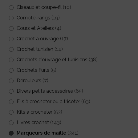
sur
sur
Ciseaux et coupe-fil
(10)
la
la
Compte-rangs
(19)
page
page
Cours et Ateliers
(4)
du
du
Crochet à ouvrage
(17)
produit
produit
Crochet tunisien
(14)
Crochets d’ouvrage et tunisiens
(38)
Crochets Furls
(5)
Dérouleurs
(7)
Divers petits accessoires
(65)
Fils à crocheter ou à tricoter
(63)
Kits à crocheter
(53)
Livres crochet
(143)
Marqueurs de maille
(341)