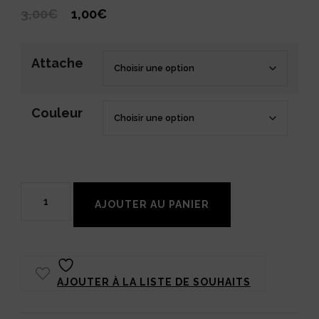
Le
Le
3,00
€
1,00
€
prix
prix
initial
actuel
Attache
était :
est :
3,00€.
1,00€.
Couleur
quantité
AJOUTER AU PANIER
de
Marqueur
de
AJOUTER À LA LISTE DE SOUHAITS
maille
Chat