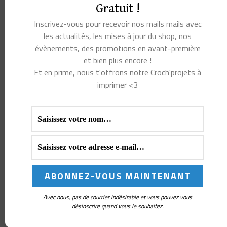
Gratuit !
MAILLE
GLADYS L’ÉCREVISSE
Inscrivez-vous pour recevoir nos mails mails avec
les actualités, les mises à jour du shop, nos
Note
Note
LE
LE
LE
LE
5,00
€
3,00
€
3,00
€
1,00
€
5.00
5.00
évènements, des promotions en avant-première
PRIX
PRIX
PRIX
PRIX
sur 5
sur 5
INITIAL
ACTUEL
INITIAL
ACTUEL
et bien plus encore !
CHOIX DES
CHOIX DES
ÉTAIT :
EST :
ÉTAIT :
EST :
OPTIONS
OPTIONS
Et en prime, nous t'offrons notre Croch'projets à
5,00€.
3,00€.
3,00€.
1,00€.
imprimer <3
Ce
Ce
produit
produit
PROMO !
a
a
plusieurs
plusieurs
variations.
variations.
Les
Les
options
options
Avec nous, pas de courrier indésirable et vous pouvez vous
peuvent
peuvent
désinscrire quand vous le souhaitez.
MARQUEUR DE MAILLE
MARQUEUR DE MAILLE
être
être
POPOTIN DE CORGI
PETIT PRINCE