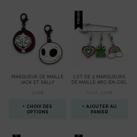
PROMO !
MARQUEUR DE MAILLE
LOT DE 3 MARQUEURS
JACK ET SALLY
DE MAILLE ARC-EN-CIEL
LE
LE
3,00
€
8,50
€
5,00
€
PRIX
PRIX
INITIAL
ACTUEL
CHOIX DES
AJOUTER AU
ÉTAIT :
EST :
OPTIONS
PANIER
8,50€.
5,00€.
Ce
produit