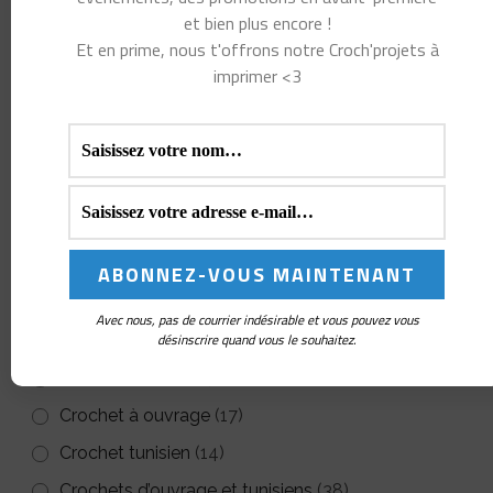
plusieurs
et bien plus encore !
Et en prime, nous t'offrons notre Croch'projets à
variations.
Recherche
imprimer <3
Les
pour :
options
peuvent
Catégories de produits
être
Blocage
(6)
choisies
Cartes cadeaux
(1)
sur
la
Ciseaux et coupe-fil
(10)
Avec nous, pas de courrier indésirable et vous pouvez vous
page
désinscrire quand vous le souhaitez.
Compte-rangs
(19)
du
Cours et Ateliers
(4)
produit
Crochet à ouvrage
(17)
Crochet tunisien
(14)
Crochets d’ouvrage et tunisiens
(38)