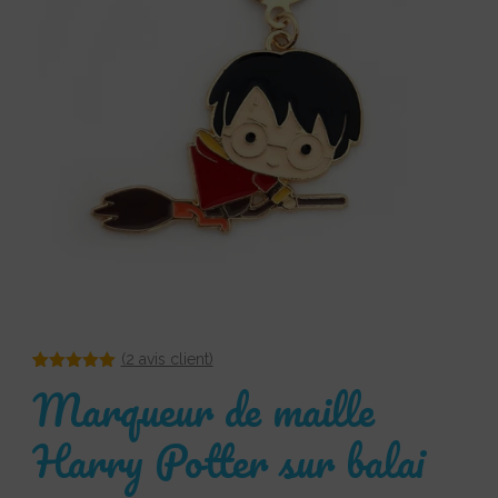
(
2
avis client)
Noté
2
5.00
Marqueur de maille
sur 5
basé sur
notations
Harry Potter sur balai
client