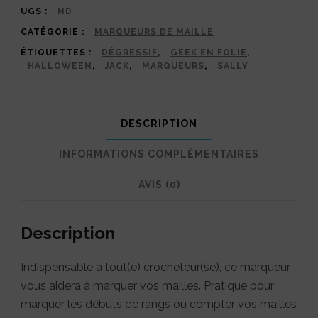
et
UGS :
ND
CATÉGORIE :
MARQUEURS DE MAILLE
Sally
ÉTIQUETTES :
DÉGRESSIF
,
GEEK EN FOLIE
,
HALLOWEEN
,
JACK
,
MARQUEURS
,
SALLY
DESCRIPTION
INFORMATIONS COMPLÉMENTAIRES
AVIS (0)
Description
Indispensable à tout(e) crocheteur(se), ce marqueur
vous aidera à marquer vos mailles. Pratique pour
marquer les débuts de rangs ou compter vos mailles