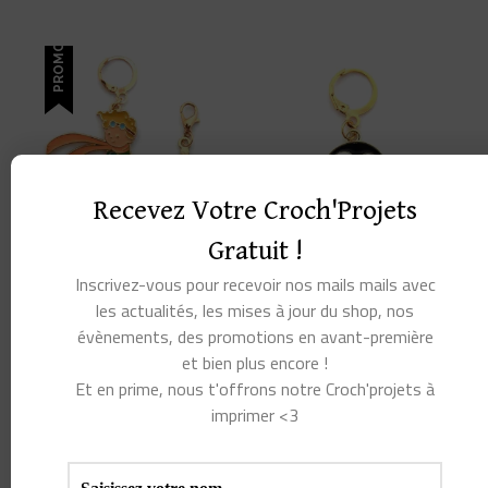
Ce
produit
produit
PROMO !
a
a
plusieurs
plusieurs
variations.
variations.
Les
Les
options
Recevez Votre Croch'Projets
options
peuvent
Gratuit !
peuvent
être
Inscrivez-vous pour recevoir nos mails mails avec
MARQUEUR DE MAILLE
MARQUEUR DE MAILLE
être
PETIT PRINCE
HAPPY PINGOUIN
les actualités, les mises à jour du shop, nos
choisies
choisies
évènements, des promotions en avant-première
LE
LE
3,00
€
1,00
€
3,00
€
sur
et bien plus encore !
PRIX
PRIX
sur
la
INITIAL
ACTUEL
Et en prime, nous t'offrons notre Croch'projets à
CHOIX DES
AJOUTER AU
la
ÉTAIT :
EST :
OPTIONS
PANIER
imprimer <3
page
3,00€.
1,00€.
page
Ce
du
du
produit