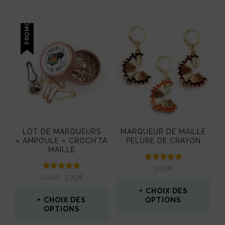
PROMO !
LOT DE MARQUEURS
MARQUEUR DE MAILLE
« AMPOULE » CROCH’TA
PELURE DE CRAYON
MAILLE
Note
3,00
€
5.00
Note
LE
LE
5,00
€
3,00
€
sur 5
5.00
PRIX
PRIX
sur 5
CHOIX DES
INITIAL
ACTUEL
CHOIX DES
OPTIONS
ÉTAIT :
EST :
OPTIONS
Ce
5,00€.
3,00€.