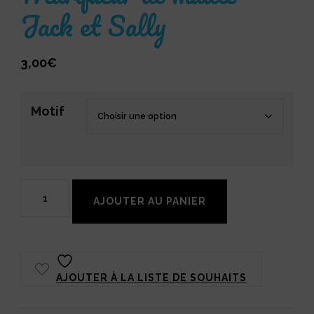
Jack et Sally
3,00
€
Motif
quantité
AJOUTER AU PANIER
de
Marqueur
de
AJOUTER À LA LISTE DE SOUHAITS
maille
Jack