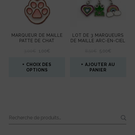
Les
options
peuvent
être
MARQUEUR DE MAILLE
LOT DE 3 MARQUEURS
PATTE DE CHAT
DE MAILLE ARC-EN-CIEL
choisies
LE
LE
LE
LE
3,00
€
1,00
€
8,50
€
5,00
€
sur
PRIX
PRIX
PRIX
PRIX
la
INITIAL
ACTUEL
INITIAL
ACTUEL
CHOIX DES
AJOUTER AU
ÉTAIT :
EST :
ÉTAIT :
EST :
OPTIONS
PANIER
page
3,00€.
1,00€.
8,50€.
5,00€.
Ce
du
produit
produit
a
plusieurs
Recherche
variations.
pour :
Les