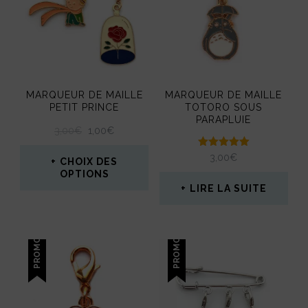
MARQUEUR DE MAILLE
MARQUEUR DE MAILLE
PETIT PRINCE
TOTORO SOUS
PARAPLUIE
LE
LE
3,00
€
1,00
€
PRIX
PRIX
Note
3,00
€
INITIAL
ACTUEL
CHOIX DES
5.00
ÉTAIT :
EST :
OPTIONS
sur 5
3,00€.
1,00€.
LIRE LA SUITE
Ce
produit
PROMO !
PROMO !
a
plusieurs
variations.