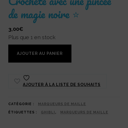
Crochète avec une pincée
de magie noire ⭐
3,00
€
Plus que 1 en stock
quantité
AJOUTER AU PANIER
de
Marqueur
de
AJOUTER À LA LISTE DE SOUHAITS
maille
Noiraude
étoilée
CATÉGORIE :
MARQUEURS DE MAILLE
ÉTIQUETTES :
GHIBLI
,
MARQUEURS DE MAILLE
:
Crochète