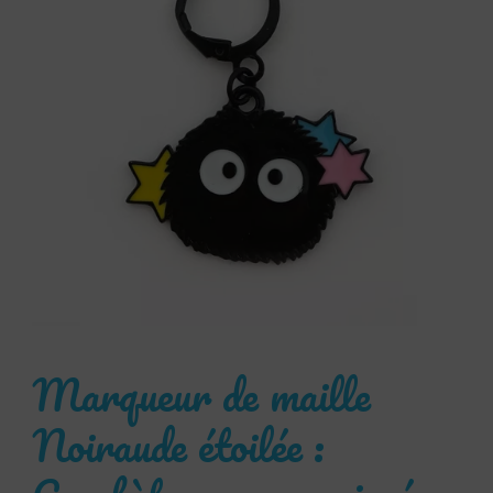
Marqueur de maille
Noiraude étoilée :