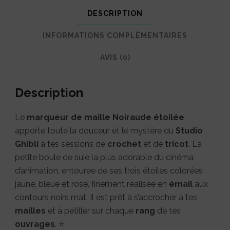
avec
DESCRIPTION
une
INFORMATIONS COMPLÉMENTAIRES
pincée
AVIS (0)
de
magie
Description
noire
⭐
Le
marqueur de maille Noiraude étoilée
apporte toute la douceur et le mystère du
Studio
Ghibli
à tes sessions de
crochet
et de
tricot
. La
petite boule de suie la plus adorable du cinéma
d’animation, entourée de ses trois étoiles colorées
jaune, bleue et rose, finement réalisée en
émail
aux
contours noirs mat. Il est prêt à s’accrocher à tes
mailles
et à pétiller sur chaque
rang
de tes
ouvrages
. ⭐