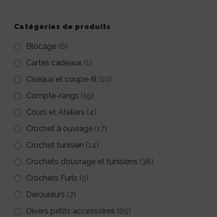
options
peuvent
Catégories de produits
être
Blocage
(6)
choisies
Cartes cadeaux
(1)
sur
Ciseaux et coupe-fil
(10)
la
Compte-rangs
(19)
page
Cours et Ateliers
(4)
du
Crochet à ouvrage
(17)
produit
Crochet tunisien
(14)
Crochets d’ouvrage et tunisiens
(38)
Crochets Furls
(5)
Dérouleurs
(7)
Divers petits accessoires
(65)