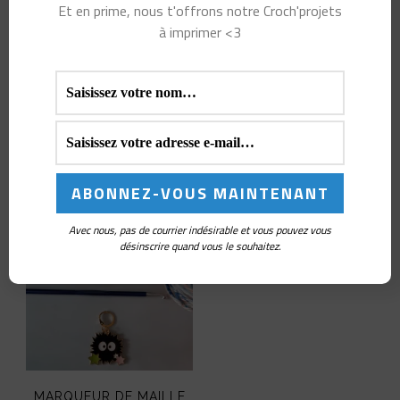
L’ESPRIT DE LA FORÊT
Et en prime, nous t'offrons notre Croch'projets
3,00
€
POUR SUIVRE TES
à imprimer <3
RANGS AVEC MAGIE
CHOIX DES
OPTIONS
Note
13,00
€
5.00
Ce
sur 5
AJOUTER AU
produit
PANIER
a
plusieurs
variations.
Avec nous, pas de courrier indésirable et vous pouvez vous
désinscrire quand vous le souhaitez.
Les
options
peuvent
être
choisies
MARQUEUR DE MAILLE