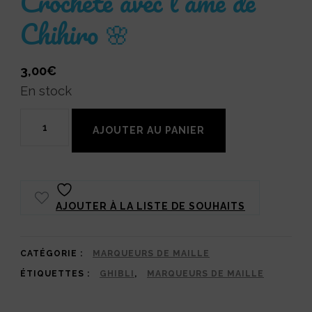
Crochète avec l’âme de
Chihiro 🌸
3,00
€
En stock
quantité
AJOUTER AU PANIER
de
Marqueur
de
AJOUTER À LA LISTE DE SOUHAITS
maille
Sans-
visage
CATÉGORIE :
MARQUEURS DE MAILLE
ÉTIQUETTES :
GHIBLI
,
MARQUEURS DE MAILLE
et
Noiraude