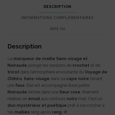
:
DESCRIPTION
Crochète
INFORMATIONS COMPLÉMENTAIRES
avec
AVIS (0)
l'âme
de
Description
Chihiro
🌸
Le
marqueur de maille Sans-visage et
Noiraude
plonge tes sessions de
crochet
et de
tricot
dans l’atmosphère envoûtante du
Voyage de
Chihiro
.
Sans-visage
dans sa
cape noire
tenant
une
faux
. Elle est accompagné d’une petite
Noiraude
nichée dans une
fleur rose
, finement
réalisés en
émail
aux contours
noirs
mat. C’est un
duo mystérieux et poétique
prêt à s’accrocher à
tes
mailles
rang après
rang
. 🌸