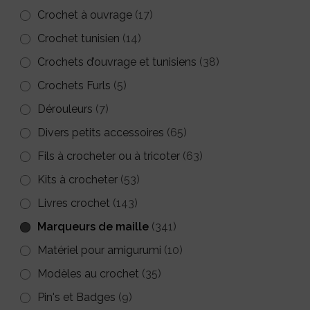
du
produit
Crochet à ouvrage
(17)
produit
Crochet tunisien
(14)
Crochets d’ouvrage et tunisiens
(38)
Crochets Furls
(5)
Dérouleurs
(7)
Divers petits accessoires
(65)
Fils à crocheter ou à tricoter
(63)
Kits à crocheter
(53)
Livres crochet
(143)
Marqueurs de maille
(341)
Matériel pour amigurumi
(10)
Modèles au crochet
(35)
Pin's et Badges
(9)