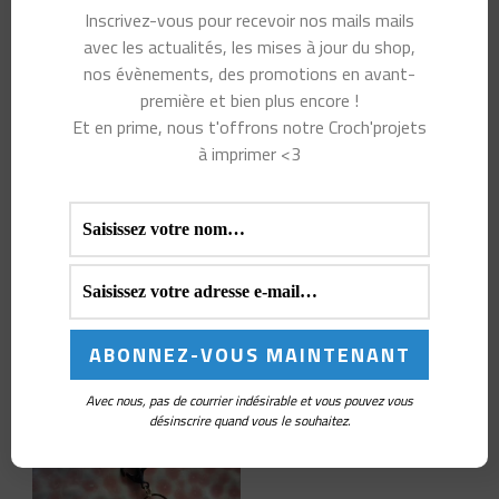
Inscrivez-vous pour recevoir nos mails mails
avec les actualités, les mises à jour du shop,
nos évènements, des promotions en avant-
première et bien plus encore !
Marqueur de maille
Et en prime, nous t'offrons notre Croch'projets
Totoro et Noiraudes :
à imprimer <3
Crochète avec la magie
de la forêt 🌿
Vous aimerez peut-
être aussi…
Avec nous, pas de courrier indésirable et vous pouvez vous
désinscrire quand vous le souhaitez.