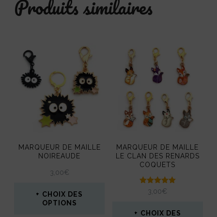
Produits similaires
MARQUEUR DE MAILLE
MARQUEUR DE MAILLE
NOIREAUDE
LE CLAN DES RENARDS
COQUETS
3,00
€
Note
3,00
€
CHOIX DES
5.00
OPTIONS
sur 5
CHOIX DES