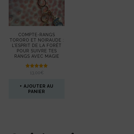
COMPTE-RANGS
TORORO ET NOIRAUDE :
L’ESPRIT DE LA FORÊT
POUR SUIVRE TES
RANGS AVEC MAGIE
Note
13,00
€
5.00
sur 5
AJOUTER AU
PANIER