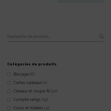
Ce
3,00€.
1,00€.
produit
Ce
du
produit
produit
produit
a
a
plusieurs
plusieurs
variations.
Recherche
variations.
Les
pour :
Les
options
options
peuvent
peuvent
Catégories de produits
être
être
Blocage
(6)
choisies
choisies
Cartes cadeaux
sur
(1)
sur
la
Ciseaux et coupe-fil
(10)
la
page
Compte-rangs
(19)
page
du
Cours et Ateliers
(4)