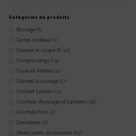
options
peuvent
Catégories de produits
être
Blocage
(6)
choisies
Cartes cadeaux
sur
(1)
la
Ciseaux et coupe-fil
(10)
page
Compte-rangs
(19)
du
Cours et Ateliers
(4)
produit
Crochet à ouvrage
(17)
Crochet tunisien
(14)
Crochets d’ouvrage et tunisiens
(38)
Crochets Furls
(5)
Dérouleurs
(7)
Divers petits accessoires
(65)