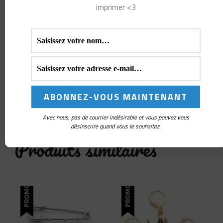
19,00
€
POUR SUIVRE TES
imprimer <3
RANGS AVEC MAGIE
AJOUTER AU
PANIER
Note
13,00
€
5.00
sur 5
AJOUTER AU
PANIER
Avec nous, pas de courrier indésirable et vous pouvez vous
désinscrire quand vous le souhaitez.
Produits similaires
PROMO !
PROMO !