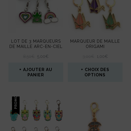
LOT DE 3 MARQUEURS
MARQUEUR DE MAILLE
DE MAILLE ARC-EN-CIEL
ORIGAMI
LE
LE
LE
LE
8,50
€
5,00
€
3,00
€
1,00
€
PRIX
PRIX
PRIX
PRIX
INITIAL
ACTUEL
INITIAL
ACTUEL
AJOUTER AU
CHOIX DES
ÉTAIT :
EST :
ÉTAIT :
EST :
PANIER
OPTIONS
8,50€.
5,00€.
3,00€.
1,00€.
Ce
produit
PROMO !
a
plusieurs
variations.