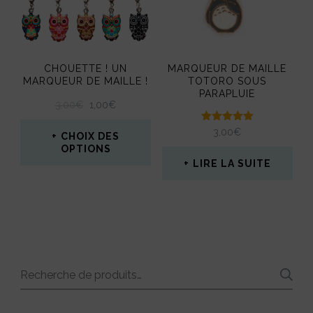
Les
options
peuvent
CHOUETTE ! UN
MARQUEUR DE MAILLE
être
MARQUEUR DE MAILLE !
TOTORO SOUS
PARAPLUIE
choisies
LE
LE
3,00
€
1,00
€
PRIX
PRIX
sur
Note
3,00
€
INITIAL
ACTUEL
CHOIX DES
5.00
la
ÉTAIT :
EST :
OPTIONS
sur 5
3,00€.
1,00€.
LIRE LA SUITE
page
Ce
du
produit
produit
a
plusieurs
variations.
Recherche
Les
pour :