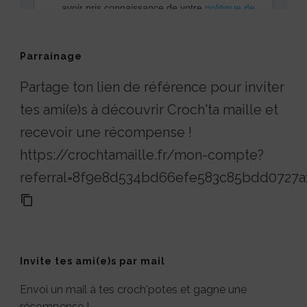
Parrainage
Partage ton lien de référence pour inviter
tes ami(e)s à découvrir Croch'ta maille et
recevoir une récompense !
https://crochtamaille.fr/mon-compte?
referral=8f9e8d534bd66efe583c85bdd0727a
Invite tes ami(e)s par mail
Envoi un mail à tes croch'potes et gagne une
récompense !