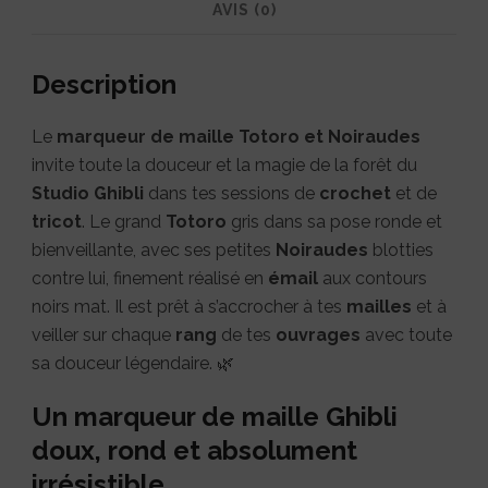
AVIS (0)
Description
Le
marqueur de maille Totoro et Noiraudes
invite toute la douceur et la magie de la forêt du
Studio Ghibli
dans tes sessions de
crochet
et de
tricot
. Le grand
Totoro
gris dans sa pose ronde et
bienveillante, avec ses petites
Noiraudes
blotties
contre lui, finement réalisé en
émail
aux contours
noirs mat. Il est prêt à s’accrocher à tes
mailles
et à
veiller sur chaque
rang
de tes
ouvrages
avec toute
sa douceur légendaire. 🌿
Un marqueur de maille Ghibli
doux, rond et absolument
irrésistible