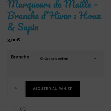
Marqueurs de Maille –
Branche d’Hiver : Houx
& Sapin
3,00
€
Branche
quantité
AJOUTER AU PANIER
de
Marqueurs
de