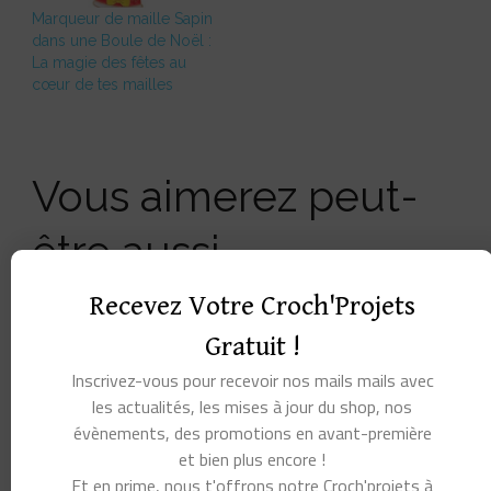
Marqueur de maille Sapin
dans une Boule de Noël :
La magie des fêtes au
cœur de tes mailles
Vous aimerez peut-
être aussi…
Recevez Votre Croch'Projets
Gratuit !
Inscrivez-vous pour recevoir nos mails mails avec
les actualités, les mises à jour du shop, nos
évènements, des promotions en avant-première
et bien plus encore !
Et en prime, nous t'offrons notre Croch'projets à