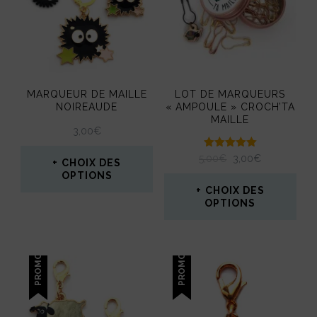
MARQUEUR DE MAILLE
LOT DE MARQUEURS
NOIREAUDE
« AMPOULE » CROCH’TA
MAILLE
3,00
€
Note
LE
LE
5,00
€
3,00
€
CHOIX DES
5.00
PRIX
PRIX
OPTIONS
sur 5
INITIAL
ACTUEL
CHOIX DES
Ce
ÉTAIT :
EST :
OPTIONS
5,00€.
3,00€.
produit
Ce
a
produit
PROMO !
PROMO !
plusieurs
a
variations.
plusieurs