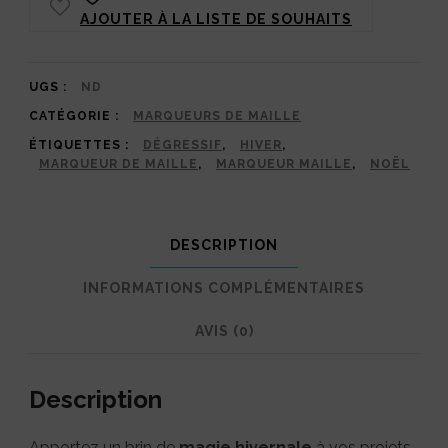
AJOUTER À LA LISTE DE SOUHAITS
Maille
-
Branche
UGS :
ND
CATÉGORIE :
MARQUEURS DE MAILLE
d'Hiver
ÉTIQUETTES :
DÉGRESSIF
,
HIVER
,
:
MARQUEUR DE MAILLE
,
MARQUEUR MAILLE
,
NOËL
Houx
&
DESCRIPTION
Sapin
INFORMATIONS COMPLÉMENTAIRES
AVIS (0)
Description
Apportez un brin de
magie hivernale
à vos projets