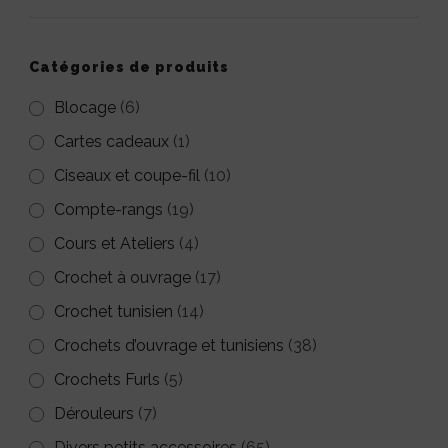
Les
Les
options
options
peuvent
peuvent
Catégories de produits
être
être
Blocage
(6)
choisies
choisies
Cartes cadeaux
(1)
sur
sur
Ciseaux et coupe-fil
(10)
la
la
Compte-rangs
(19)
page
page
Cours et Ateliers
(4)
du
du
Crochet à ouvrage
(17)
produit
produit
Crochet tunisien
(14)
Crochets d’ouvrage et tunisiens
(38)
Crochets Furls
(5)
Dérouleurs
(7)
Divers petits accessoires
(65)