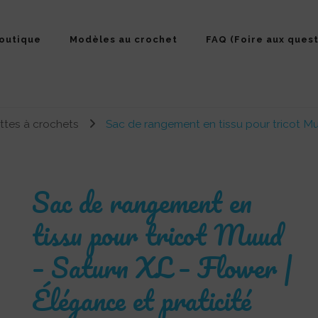
outique
Modèles au crochet
FAQ (Foire aux quest
ettes à crochets
Sac de rangement en tissu pour tricot Mu
Sac de rangement en
tissu pour tricot Muud
– Saturn XL – Flower |
Élégance et praticité