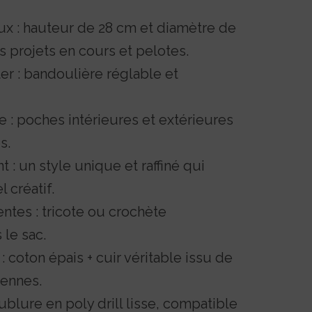
 : hauteur de 28 cm et diamètre de
s projets en cours et pelotes.
er : bandoulière réglable et
e : poches intérieures et extérieures
s.
 : un style unique et raffiné qui
 créatif.
entes : tricote ou crochète
le sac.
 coton épais + cuir véritable issu de
iennes.
oublure en poly drill lisse, compatible