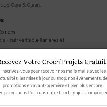
Muud Care & Clean.
es
 D21 cm
s + cuir véritable (lanières et
l (coton + polyester)
Recevez Votre Croch'Projets Gratuit 
ble et détachable
Inscrivez-vous pour recevoir nos mails mails avec les
ower (floral)
ctualités, les mises à jour du shop, nos évènements, d
raité, issu de vaches laitières
promotions en avant-première et bien plus encore !
en prime, nous t'offrons notre Croch'projets à imprime