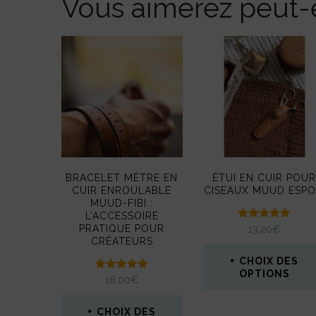
Vous aimerez peut-ê
BRACELET MÈTRE EN
ÉTUI EN CUIR POU
CUIR ENROULABLE
CISEAUX MUUD ESP
MUUD-FIBI :
L’ACCESSOIRE
Note
PRATIQUE POUR
13,20
€
5.00
CRÉATEURS
sur 5
CHOIX DES
OPTIONS
Note
18,00
€
5.00
sur 5
Ce
CHOIX DES