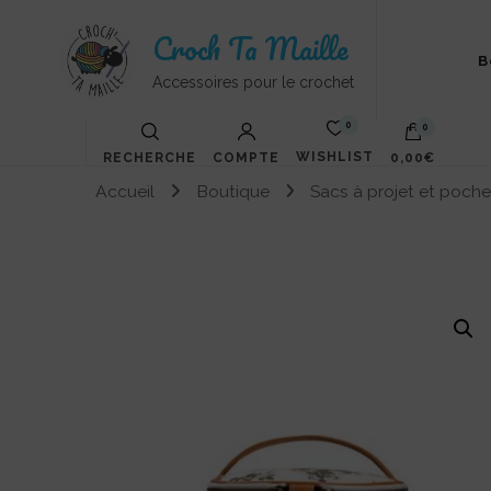
Croch Ta Maille
B
Accessoires pour le crochet
0
0
WISHLIST
RECHERCHE
COMPTE
0,00€
Accueil
Boutique
Sacs à projet et poch
Votre panier est vide.