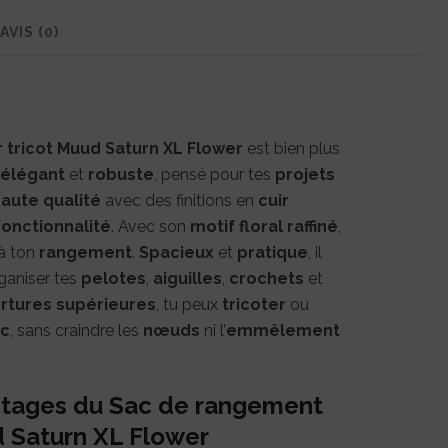
AVIS (0)
 tricot Muud Saturn XL Flower
est bien plus
élégant
et
robuste
, pensé pour tes
projets
aute qualité
avec des finitions en
cuir
fonctionnalité
. Avec son
motif floral raffiné
,
 à ton
rangement
.
Spacieux
et
pratique
, il
ganiser tes
pelotes
,
aiguilles
,
crochets
et
rtures supérieures
, tu peux
tricoter
ou
ac
, sans craindre les
nœuds
ni l’
emmêlement
antages du Sac de rangement
d Saturn XL Flower