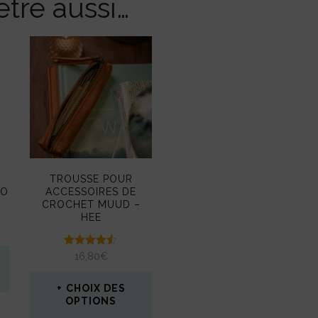
tre aussi…
R
TROUSSE POUR
OO
ACCESSOIRES DE
CROCHET MUUD –
HEE
Note
16,80
€
4.50
sur 5
CHOIX DES
OPTIONS