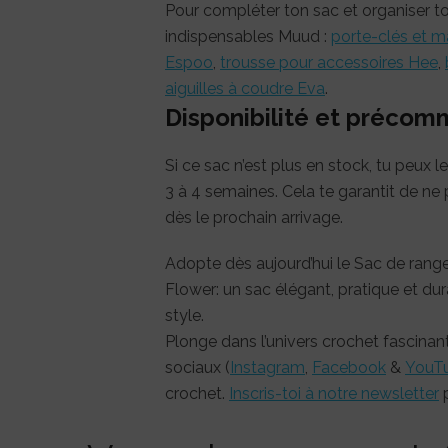
Pour compléter ton sac et organiser t
indispensables Muud :
porte-clés et m
Espoo
,
trousse pour accessoires Hee
,
aiguilles à coudre Eva
.
Disponibilité et préco
Si ce sac n’est plus en stock, tu peux 
3 à 4 semaines. Cela te garantit de ne
dès le prochain arrivage.
Adopte dès aujourd’hui le Sac de rang
Flower: un sac élégant, pratique et dur
style.
Plonge dans l’univers crochet fascinan
sociaux (
Instagram
,
Facebook
&
YouT
crochet.
Inscris-toi à notre newsletter
p