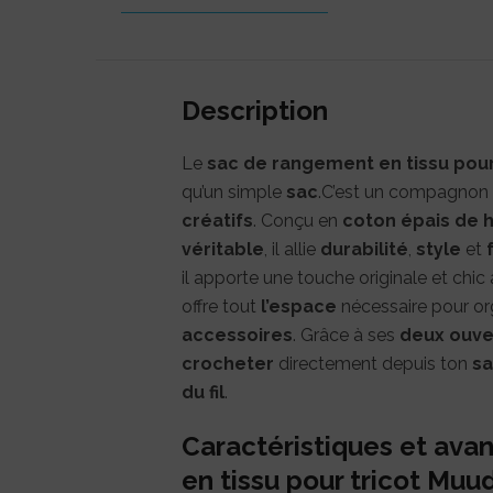
Description
Le
sac de rangement en tissu pour
qu’un simple
sac
.C’est un compagnon
créatifs
. Conçu en
coton épais de h
véritable
, il allie
durabilité
,
style
et
il apporte une touche originale et chic
offre tout
l’espace
nécessaire pour or
accessoires
. Grâce à ses
deux ouve
crocheter
directement depuis ton
s
du fil
.
Caractéristiques et av
en tissu pour tricot Muu