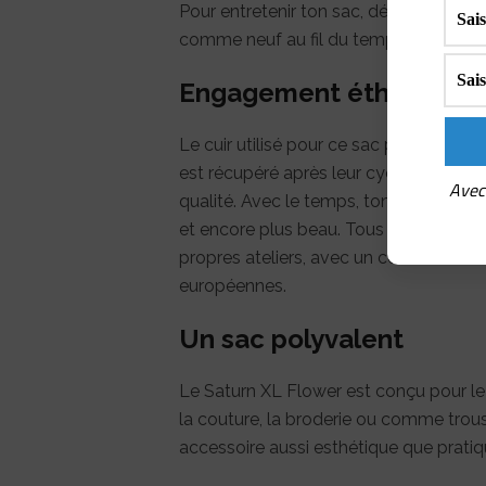
Pour entretenir ton sac, découvre not
comme neuf au fil du temps !
Engagement éthique et
Le cuir utilisé pour ce sac provient de v
est récupéré après leur cycle de vie, 
Avec 
qualité. Avec le temps, ton sac dévelo
et encore plus beau. Tous les produits
propres ateliers, avec un contrôle stri
européennes.
Un sac polyvalent
Le Saturn XL Flower est conçu pour le tr
la couture, la broderie ou comme trousse
accessoire aussi esthétique que pratiq