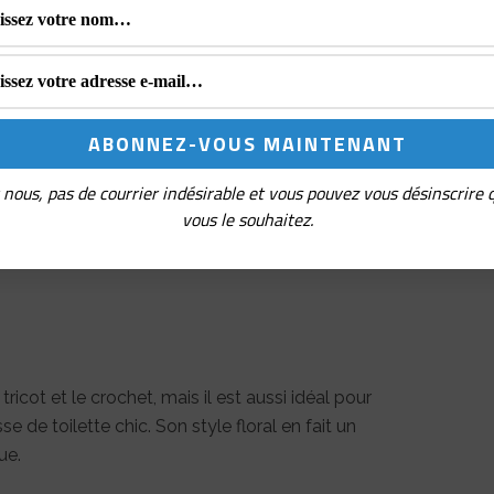
re
set d’entretien cuir Muud
et garde ton sac
 durable de Muud
aches laitières indiennes élevées en liberté. Il
donnant une seconde utilité à un matériau de
nous, pas de courrier indésirable et vous pouvez vous désinscrire
ppera une patine naturelle qui le rendra unique
vous le souhaitez.
 Muud sont fabriqués en Inde, dans leurs
ct des conditions de travail selon les normes
icot et le crochet, mais il est aussi idéal pour
 de toilette chic. Son style floral en fait un
ue.