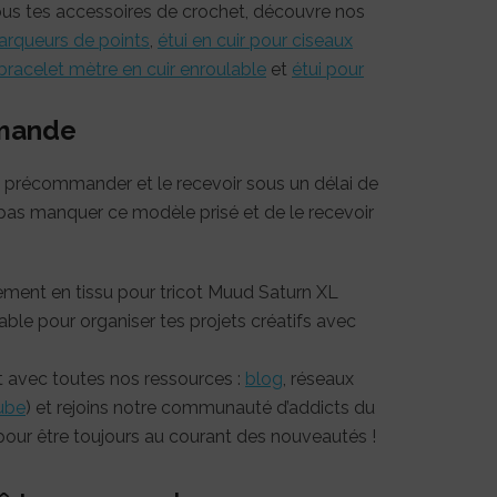
ous tes accessoires de crochet, découvre nos
arqueurs de points
,
étui en cuir pour ciseaux
bracelet mètre en cuir enroulable
et
étui pour
mmande
le précommander et le recevoir sous un délai de
 pas manquer ce modèle prisé et de le recevoir
ement en tissu pour tricot Muud Saturn XL
able pour organiser tes projets créatifs avec
t avec toutes nos ressources :
blog
, réseaux
ube
) et rejoins notre communauté d’addicts du
our être toujours au courant des nouveautés !