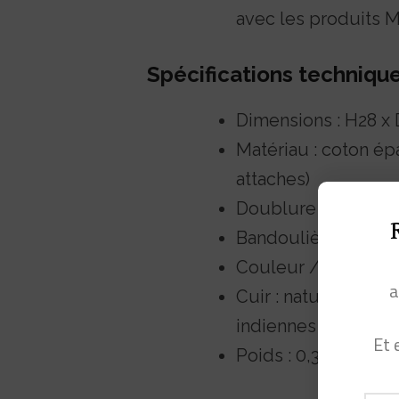
avec les produits 
Spécifications techniqu
Dimensions : H28 x
Matériau : coton épai
attaches)
Doublure : poly dril
Bandoulière : régla
Couleur / Motif : Fl
a
Cuir : naturel, non t
indiennes
Et 
Poids : 0,342 kg