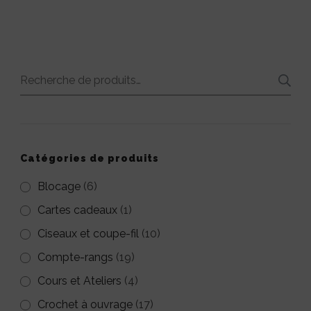
du
produit
produit
a
plusieurs
Recherche
variations.
pour :
Les
options
peuvent
Catégories de produits
être
Blocage
(6)
choisies
Cartes cadeaux
(1)
sur
Ciseaux et coupe-fil
(10)
la
Compte-rangs
(19)
page
Cours et Ateliers
(4)
du
Crochet à ouvrage
(17)