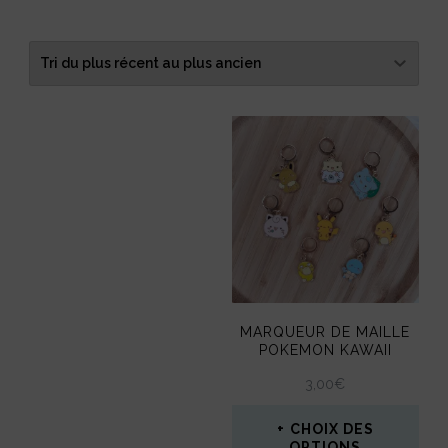
du
plus
récent
au
plus
ancien
MARQUEUR DE MAILLE
POKEMON KAWAII
3,00
€
CHOIX DES
OPTIONS