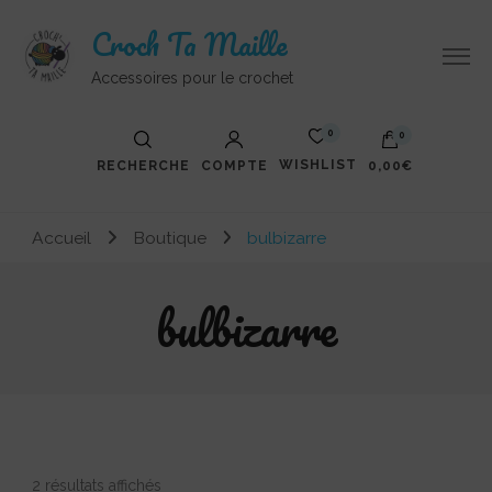
Croch Ta Maille
Accessoires pour le crochet
0
0
WISHLIST
RECHERCHE
COMPTE
0,00€
Accueil
Boutique
bulbizarre
bulbizarre
Trié
2 résultats affichés