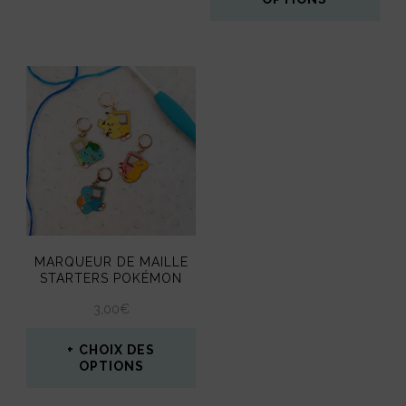
Ce
produit
a
plusieurs
variations.
Les
options
peuvent
MARQUEUR DE MAILLE
être
STARTERS POKÉMON
choisies
3,00
€
sur
CHOIX DES
la
OPTIONS
page
Ce