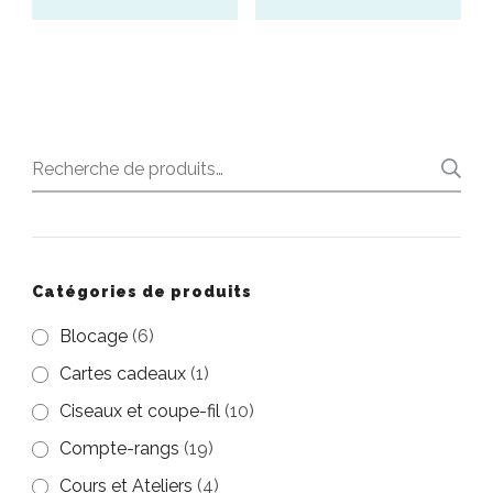
page
3,00€.
1,00€.
3,00€.
1,00€.
page
Ce
Ce
du
du
produit
produit
produit
produit
a
a
plusieurs
plusieurs
Recherche
variations.
variations.
pour :
Les
Les
options
options
peuvent
peuvent
Catégories de produits
être
être
Blocage
(6)
choisies
choisies
Cartes cadeaux
(1)
sur
sur
Ciseaux et coupe-fil
(10)
la
la
Compte-rangs
(19)
page
page
Cours et Ateliers
(4)