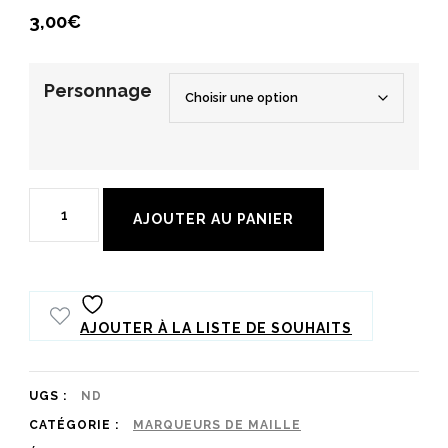
3,00
€
Personnage
quantité
AJOUTER AU PANIER
de
Marqueur
de
AJOUTER À LA LISTE DE SOUHAITS
maille
starters
Pokémon
UGS :
ND
CATÉGORIE :
MARQUEURS DE MAILLE