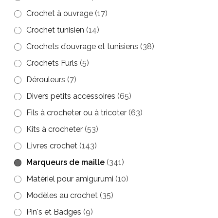
du
du
Crochet à ouvrage
(17)
produit
produit
Crochet tunisien
(14)
Crochets d’ouvrage et tunisiens
(38)
Crochets Furls
(5)
Dérouleurs
(7)
Divers petits accessoires
(65)
Fils à crocheter ou à tricoter
(63)
Kits à crocheter
(53)
Livres crochet
(143)
Marqueurs de maille
(341)
Matériel pour amigurumi
(10)
Modèles au crochet
(35)
Pin's et Badges
(9)