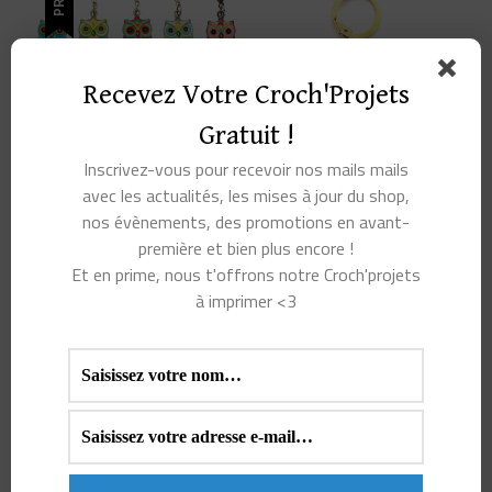
Recevez Votre Croch'Projets
Gratuit !
Inscrivez-vous pour recevoir nos mails mails
avec les actualités, les mises à jour du shop,
CHOUETTE ! UN
MARQUEUR DE MAILLE
nos évènements, des promotions en avant-
MARQUEUR DE MAILLE !
HAPPY PINGOUIN
première et bien plus encore !
LE
LE
3,00
€
1,00
€
3,00
€
Et en prime, nous t'offrons notre Croch'projets
PRIX
PRIX
à imprimer <3
INITIAL
ACTUEL
CHOIX DES
AJOUTER AU
ÉTAIT :
EST :
OPTIONS
PANIER
3,00€.
1,00€.
Ce
produit
PROMO !
a
plusieurs