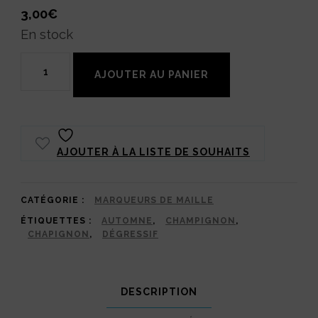
3,00
€
En stock
quantité
AJOUTER AU PANIER
de
Marqueur
de
AJOUTER À LA LISTE DE SOUHAITS
maille
Cache-
chat
CATÉGORIE :
MARQUEURS DE MAILLE
ÉTIQUETTES :
AUTOMNE
,
CHAMPIGNON
,
champignon
CHAPIGNON
,
DÉGRESSIF
DESCRIPTION