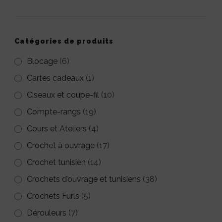
Les
Les
options
options
peuvent
peuvent
Catégories de produits
être
être
Blocage
(6)
choisies
choisies
Cartes cadeaux
(1)
sur
sur
Ciseaux et coupe-fil
(10)
la
la
Compte-rangs
(19)
page
page
Cours et Ateliers
(4)
du
du
Crochet à ouvrage
(17)
produit
produit
Crochet tunisien
(14)
Crochets d’ouvrage et tunisiens
(38)
Crochets Furls
(5)
Dérouleurs
(7)