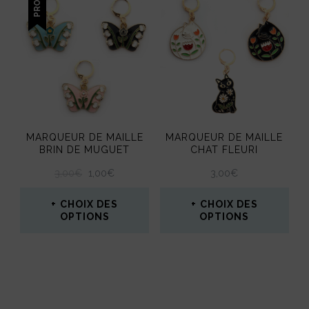
a
plusieurs
variations.
Les
options
peuvent
MARQUEUR DE MAILLE
MARQUEUR DE MAILLE
être
BRIN DE MUGUET
CHAT FLEURI
choisies
LE
LE
3,00
€
1,00
€
3,00
€
PRIX
PRIX
sur
INITIAL
ACTUEL
CHOIX DES
CHOIX DES
la
ÉTAIT :
EST :
OPTIONS
OPTIONS
3,00€.
1,00€.
page
Ce
Ce
du
produit
produit
produit
a
a