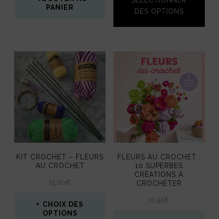
PANIER
page
DES OPTIONS
du
produit
KIT CROCHET – FLEURS
FLEURS AU CROCHET :
AU CROCHET
10 SUPERBES
CRÉATIONS À
15,00
€
CROCHETER
10,95
€
CHOIX DES
OPTIONS