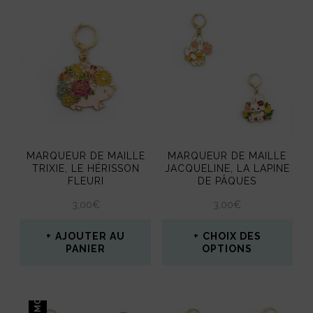
produit
a
plusieurs
variations.
Les
options
peuvent
être
MARQUEUR DE MAILLE
MARQUEUR DE MAILLE
TRIXIE, LE HÉRISSON
JACQUELINE, LA LAPINE
choisies
FLEURI
DE PÂQUES
sur
3,00
€
3,00
€
la
AJOUTER AU
CHOIX DES
page
PANIER
OPTIONS
du
Ce
produit
produit
PROMO !