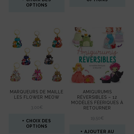
du
OPTIONS
Ce
produit
Ce
produit
produit
a
a
plusieurs
plusieurs
variations.
variations.
Les
Les
options
options
peuvent
peuvent
être
MARQUEURS DE MAILLE
AMIGURUMIS
être
LES FLOWER MEOW
RÉVERSIBLES – 12
choisies
MODÈLES FÉERIQUES À
choisies
3,00
€
RETOURNER
sur
sur
19,50
€
la
CHOIX DES
la
OPTIONS
page
AJOUTER AU