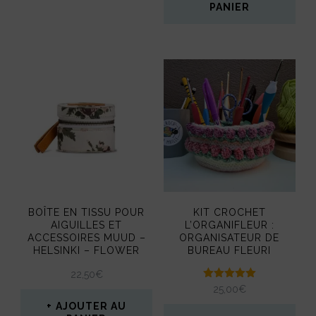
page
Ce
PANIER
du
du
produit
produit
produit
a
plusieurs
variations.
Les
options
peuvent
être
BOÎTE EN TISSU POUR
KIT CROCHET
choisies
AIGUILLES ET
L’ORGANIFLEUR :
ACCESSOIRES MUUD –
ORGANISATEUR DE
sur
HELSINKI – FLOWER
BUREAU FLEURI
la
22,50
€
page
Note
25,00
€
5.00
AJOUTER AU
sur 5
du