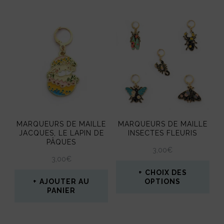
du
produit
produit
a
plusieurs
variations.
Les
options
peuvent
MARQUEURS DE MAILLE
MARQUEURS DE MAILLE
être
JACQUES, LE LAPIN DE
INSECTES FLEURIS
PÂQUES
choisies
3,00
€
3,00
€
sur
CHOIX DES
la
AJOUTER AU
OPTIONS
PANIER
page
Ce
du
produit