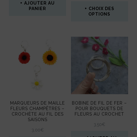
AJOUTER AU
page
PANIER
CHOIX DES
OPTIONS
du
Ce
produit
produit
a
plusieurs
variations.
Les
options
peuvent
MARQUEURS DE MAILLE
BOBINE DE FIL DE FER –
être
FLEURS CHAMPÊTRES –
POUR BOUQUETS DE
CROCHÈTE AU FIL DES
FLEURS AU CROCHET
choisies
SAISONS
3,50
€
sur
3,00
€