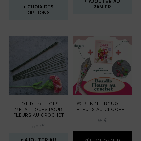
la
AJOUTER AU
CHOIX DES
PANIER
page
OPTIONS
du
Ce
produit
produit
a
plusieurs
variations.
Les
options
peuvent
LOT DE 10 TIGES
🌸 BUNDLE BOUQUET
être
MÉTALLIQUES POUR
FLEURS AU CROCHET
FLEURS AU CROCHET
choisies
55 €
5,00
€
sur
la
AJOUTER AU
SÉLECTIONNER