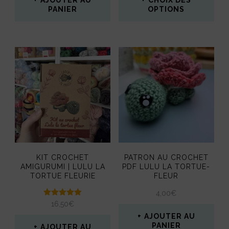
PANIER
OPTIONS
Ce
produit
a
plusieurs
variations.
Les
options
peuvent
KIT CROCHET
PATRON AU CROCHET
être
AMIGURUMI | LULU LA
PDF LULU LA TORTUE-
TORTUE FLEURIE
FLEUR
choisies
4,00
€
sur
Note
16,50
€
5.00
la
AJOUTER AU
sur 5
PANIER
AJOUTER AU