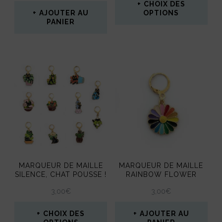
CHOIX DES
la
la
AJOUTER AU
OPTIONS
PANIER
page
page
Ce
du
du
produit
produit
produit
a
plusieurs
variations.
Les
options
peuvent
être
MARQUEUR DE MAILLE
MARQUEUR DE MAILLE
SILENCE, CHAT POUSSE !
RAINBOW FLOWER
choisies
3,00
€
3,00
€
sur
la
CHOIX DES
AJOUTER AU