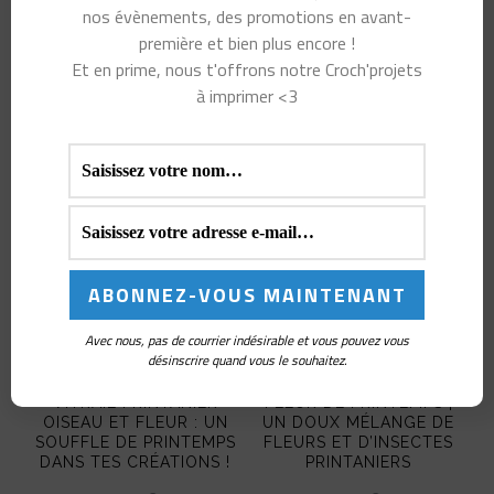
nos évènements, des promotions en avant-
la
PRIX
PRIX
première et bien plus encore !
INITIAL
ACTUEL
CHOIX DES
CHOIX DES
page
ÉTAIT :
EST :
OPTIONS
OPTIONS
Et en prime, nous t'offrons notre Croch'projets
18,90€.
14,17€.
du
à imprimer <3
Ce
Ce
produit
produit
produit
a
a
plusieurs
plusieurs
variations.
variations.
Les
Les
options
options
Avec nous, pas de courrier indésirable et vous pouvez vous
peuvent
peuvent
désinscrire quand vous le souhaitez.
MARQUEURS DE MAILLE
MARQUEURS DE MAILLE
être
être
VITRAIL PRINTANIER
FLEUR DE PRINTEMPS |
OISEAU ET FLEUR : UN
UN DOUX MÉLANGE DE
choisies
choisies
SOUFFLE DE PRINTEMPS
FLEURS ET D’INSECTES
DANS TES CRÉATIONS !
PRINTANIERS
sur
sur