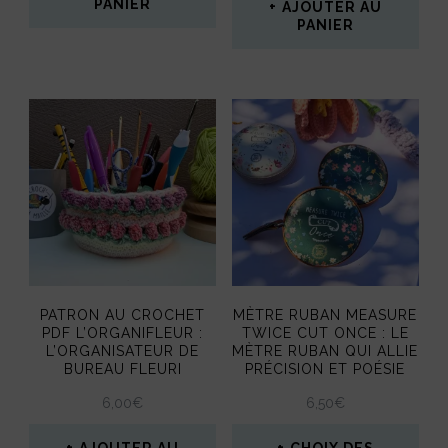
PANIER
AJOUTER AU
produit
PANIER
PATRON AU CROCHET
MÈTRE RUBAN MEASURE
PDF L’ORGANIFLEUR :
TWICE CUT ONCE : LE
L’ORGANISATEUR DE
MÈTRE RUBAN QUI ALLIE
BUREAU FLEURI
PRÉCISION ET POÉSIE
6,00
€
6,50
€
AJOUTER AU
CHOIX DES