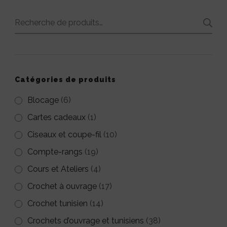
plusieurs
plusieurs
variations.
variations.
Recherche
Les
Les
pour :
options
options
peuvent
peuvent
Catégories de produits
être
être
Blocage
(6)
choisies
choisies
Cartes cadeaux
(1)
sur
sur
Ciseaux et coupe-fil
la
(10)
la
page
page
Compte-rangs
(19)
du
du
Cours et Ateliers
(4)
produit
produit
Crochet à ouvrage
(17)
Crochet tunisien
(14)
Crochets d’ouvrage et tunisiens
(38)