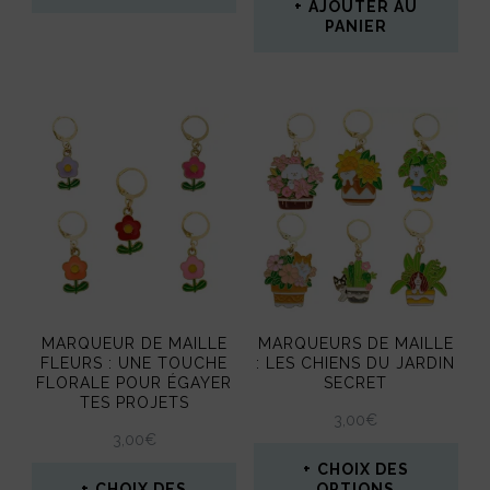
AJOUTER AU
Ce
PANIER
produit
a
plusieurs
variations.
Les
options
peuvent
être
MARQUEUR DE MAILLE
MARQUEURS DE MAILLE
choisies
FLEURS : UNE TOUCHE
: LES CHIENS DU JARDIN
FLORALE POUR ÉGAYER
SECRET
sur
TES PROJETS
3,00
€
la
3,00
€
page
CHOIX DES
CHOIX DES
OPTIONS