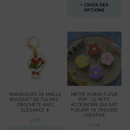
CHOIX DES
OPTIONS
Ce
produit
a
plusieurs
variations.
Les
options
peuvent
MARQUEURS DE MAILLE
MÈTRE RUBAN FLEUR
être
BOUQUET DE TULIPES :
POP : LE PETIT
CROCHÈTE AVEC
ACCESSOIRE QUI FAIT
choisies
ÉLÉGANCE 🌷
FLEURIR TA TROUSSE
CRÉATIVE
sur
3,00
€
6,50
€
la