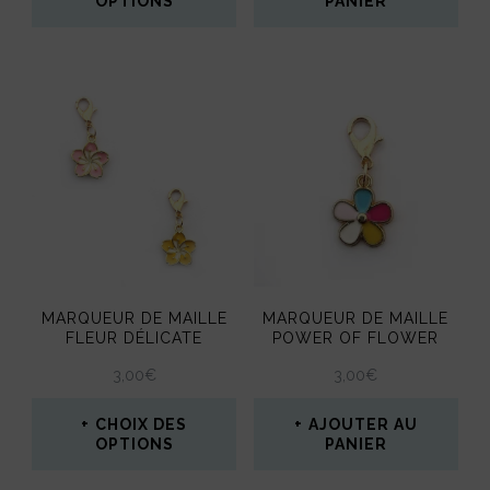
OPTIONS
PANIER
page
Ce
du
produit
produit
a
plusieurs
variations.
Les
options
peuvent
MARQUEUR DE MAILLE
MARQUEUR DE MAILLE
être
FLEUR DÉLICATE
POWER OF FLOWER
choisies
3,00
€
3,00
€
sur
CHOIX DES
AJOUTER AU
la
OPTIONS
PANIER
page
Ce