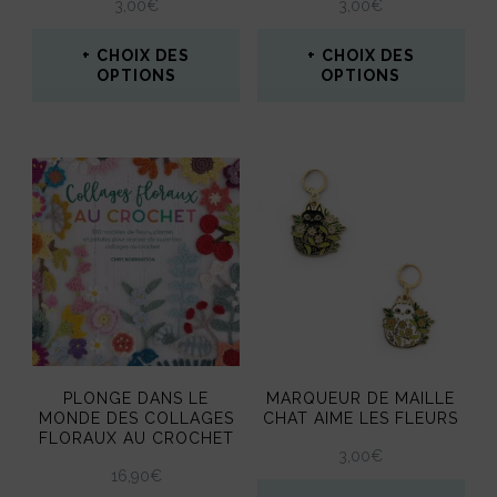
3,00
€
3,00
€
la
la
page
page
CHOIX DES
CHOIX DES
OPTIONS
OPTIONS
du
du
Ce
Ce
produit
produit
produit
produit
a
a
plusieurs
plusieurs
variations.
variations.
Les
Les
options
options
peuvent
peuvent
PLONGE DANS LE
MARQUEUR DE MAILLE
être
être
MONDE DES COLLAGES
CHAT AIME LES FLEURS
FLORAUX AU CROCHET
choisies
choisies
3,00
€
16,90
€
sur
sur