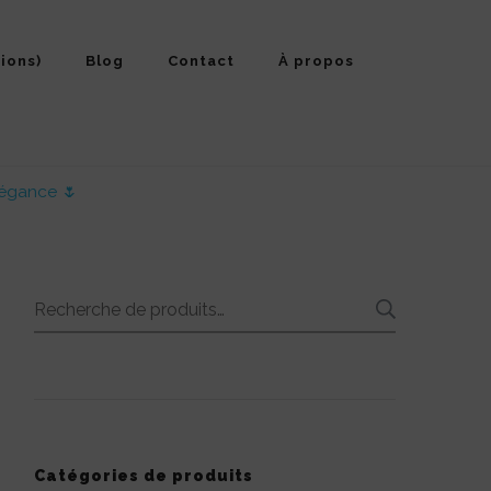
ions)
Blog
Contact
À propos
légance 🌷
Recherche
RECHE
pour :
Catégories de produits