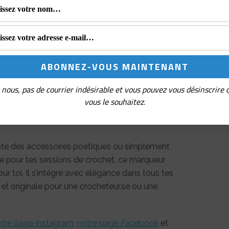
pter sans cesse. Il se glisse dans la maille
ler une augmentation ou une diminution, et
es avec une simplicité déconcertante. Avec le
ent un instant de douceur florale. 🧶
nisation de tes projets, associe ton marqueur au
rfait pour ne plus jamais perdre le fil !
nous, pas de courrier indésirable et vous pouvez vous désinscrire
vous le souhaitez.
romantiques et les
epte des accessoires poétiques ou simplement
re pour tes sessions de crochet, ce marqueur
ur toi. Il s’intègre avec élégance dans tous tes
 et originale pour une crocheteur.se ou une
tre page Instagram
,
notre page Facebook
et