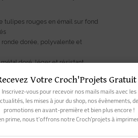
e tulipes rouges en émail sur fond
rés
 ronde dorée, polyvalente et
 métal doré, léger et résistant
our le crochet, le tricot et le crochet
Recevez Votre Croch'Projets Gratuit 
 mm
Inscrivez-vous pour recevoir nos mails mails avec les
ctualités, les mises à jour du shop, nos évènements, d
urs au crochet
et crochète toi-même tes plus
promotions en avant-première et bien plus encore !
de maille ?
en prime, nous t'offrons notre Croch'projets à imprime
pensable de tout.e crocheteur.se qui veut