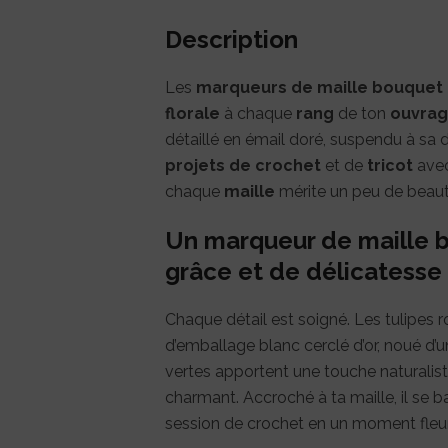
Description
Les
marqueurs de maille bouquet 
florale
à chaque
rang
de ton
ouvra
détaillé en émail doré, suspendu à s
projets de crochet
et de
tricot
avec
chaque
maille
mérite un peu de beaut
Un marqueur de maille b
grâce et de délicatesse
Chaque détail est soigné. Les tulipes 
d’emballage blanc cerclé d’or, noué d’un
vertes apportent une touche naturalis
charmant. Accroché à ta maille, il se
session de crochet en un moment fleuri