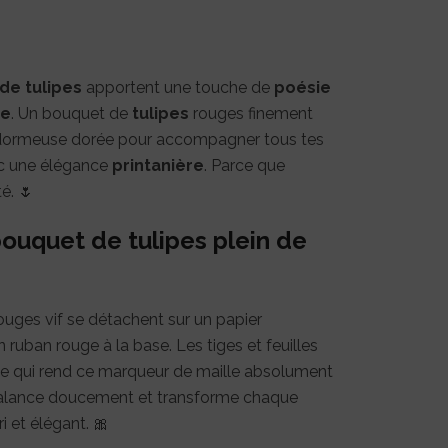
élégance
🌷
de tulipes
apportent une touche de
poésie
ge
. Un bouquet de
tulipes
rouges finement
a dormeuse dorée pour accompagner tous tes
 une élégance
printanière
. Parce que
é. 🌷
ouquet de tulipes plein de
rouges vif se détachent sur un papier
 ruban rouge à la base. Les tiges et feuilles
te qui rend ce marqueur de maille absolument
 balance doucement et transforme chaque
 et élégant. 🎀