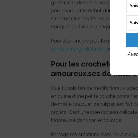
garder le fil de son ouvrage sans recom
pour marquer le début d’un tour, signa
structurer les motifs les plus complex
bouquet de tulipes, chaque repère devi
Pour aller encore plus loin dans l’orga
compte-rangs de la boutique,
le duo pa
Avec 
Pour les crocheteur.ses 
amoureux.ses de nature
Que tu sois fan de motifs floraux, ad
en quête d’une petite touche printaniè
de maille bouquet de tulipes est fait po
projets. C’est une idée cadeau délicate
tricoteur.se dans ton entourage.
Partage tes créations avec nous sur
no