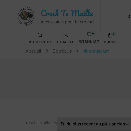
Croch Ta Maille
B
Accessoires pour le crochet
0
0
WISHLIST
RECHERCHE
COMPTE
0,00€
Accueil
Boutique
kit amigurumi
Votre panier est vide.
Trié
12 résultats affichés
du