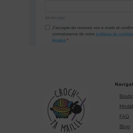
Naviga
Bouti
Modèl
FAQ
Blog