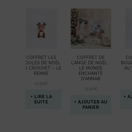
plus
récent
au
plus
ancien
COFFRET LES
COFFRET DE
CO
BOULES DE NOËL
L’ANGE DE NOËL :
BOU
AU CROCHET – LE
LE MONDE
AU
RENNE
ENCHANTÉ
D’ANNAB
12,99
€
19,90
€
LIRE LA
A
SUITE
AJOUTER AU
PANIER