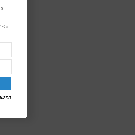
es
r <3
 quand