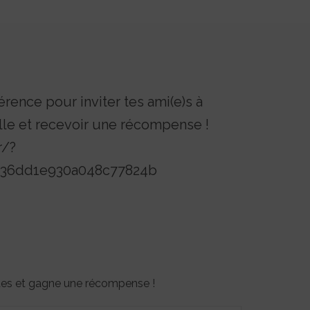
érence pour inviter tes ami(e)s à
lle et recevoir une récompense !
r/?
4b36dd1e930a048c77824b
otes et gagne une récompense !