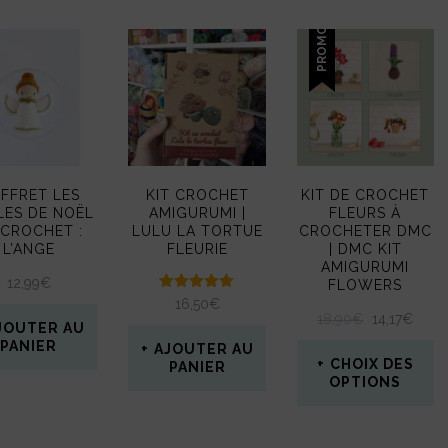
PROMO !
FFRET LES
KIT CROCHET
KIT DE CROCHET
LES DE NOËL
AMIGURUMI |
FLEURS À
 CROCHET :
LULU LA TORTUE
CROCHETER DMC
L’ANGE
FLEURIE
| DMC KIT
AMIGURUMI
12,99
€
FLOWERS
Note
16,50
€
5.00
LE
LE
18,90
€
14,17
€
JOUTER AU
sur 5
PRIX
PRIX
PANIER
AJOUTER AU
INITIAL
ACT
CHOIX DES
PANIER
ÉTAIT :
EST :
OPTIONS
18,90€.
14,17
Ce