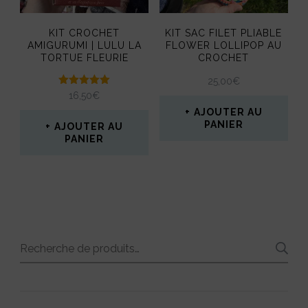
KIT CROCHET
KIT SAC FILET PLIABLE
AMIGURUMI | LULU LA
FLOWER LOLLIPOP AU
TORTUE FLEURIE
CROCHET
25,00
€
Note
16,50
€
5.00
AJOUTER AU
sur 5
PANIER
AJOUTER AU
PANIER
Recherche
pour :