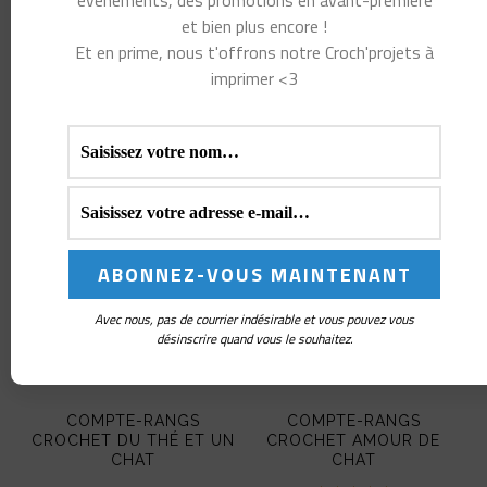
et bien plus encore !
Et en prime, nous t'offrons notre Croch'projets à
Vous aimerez peut-
imprimer <3
être aussi…
Avec nous, pas de courrier indésirable et vous pouvez vous
désinscrire quand vous le souhaitez.
COMPTE-RANGS
COMPTE-RANGS
CROCHET DU THÉ ET UN
CROCHET AMOUR DE
CHAT
CHAT