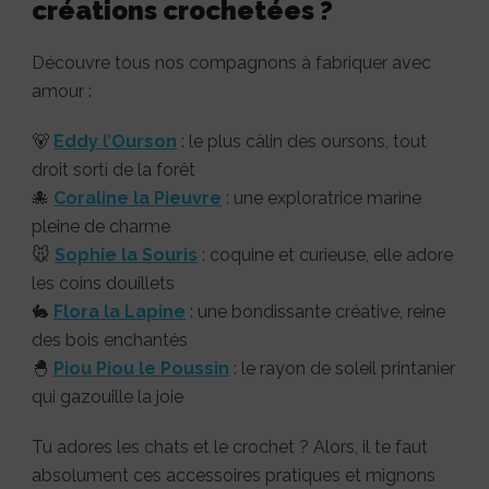
créations crochetées ?
Découvre tous nos compagnons à fabriquer avec
amour :
🐻
Eddy l’Ourson
: le plus câlin des oursons, tout
droit sorti de la forêt
🐙
Coraline la Pieuvre
: une exploratrice marine
pleine de charme
🐭
Sophie la Souris
: coquine et curieuse, elle adore
les coins douillets
🐇
Flora la Lapine
: une bondissante créative, reine
des bois enchantés
🐣
Piou Piou le Poussin
: le rayon de soleil printanier
qui gazouille la joie
Tu adores les chats et le crochet ? Alors, il te faut
absolument ces accessoires pratiques et mignons