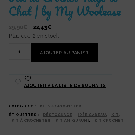
Chat | by My Woolease
Le
Le
29,90
€
22,43
€
prix
prix
Plus que 2 en stock
initial
actuel
quantité
était :
est :
AJOUTER AU PANIER
de
29,90€.
22,43€.
Kit
de
AJOUTER À LA LISTE DE SOUHAITS
Crochet
Taïga
le
CATÉGORIE :
KITS À CROCHETER
ÉTIQUETTES :
DÉSTOCKAGE
,
IDÉE CADEAU
,
KIT
,
Chat
KIT À CROCHETER
,
KIT AMIGURUMI
,
KIT CROCHET
|