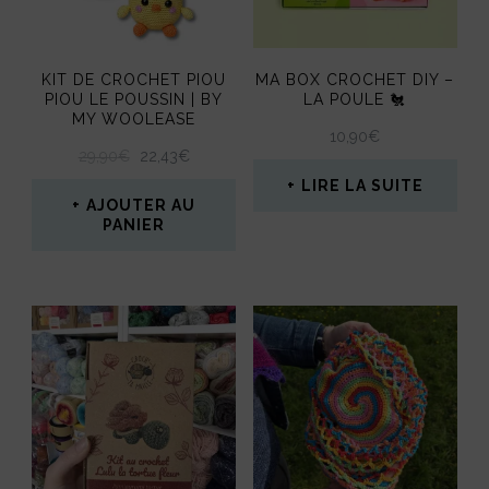
la
page
KIT DE CROCHET PIOU
MA BOX CROCHET DIY –
du
PIOU LE POUSSIN | BY
LA POULE 🐔
MY WOOLEASE
produit
10,90
€
LE
LE
29,90
€
22,43
€
PRIX
PRIX
LIRE LA SUITE
INITIAL
ACTUEL
AJOUTER AU
ÉTAIT :
EST :
PANIER
29,90€.
22,43€.