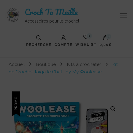
Croch Ta Maille
Accessoires pour le crochet
0
0
WISHLIST
RECHERCHE
COMPTE
0,00€
Votre panier est vide.
Accueil
Boutique
Kits à crocheter
Kit
de Crochet Taïga le Chat | by My Woolease
PROMO !