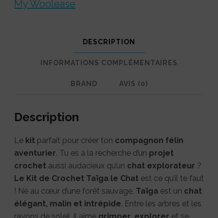
by
My Woolease
My
Woolease
DESCRIPTION
INFORMATIONS COMPLÉMENTAIRES
BRAND
AVIS (0)
Description
Le
kit
parfait pour créer ton
compagnon félin
aventurier
. Tu es à la recherche d’un
projet
crochet
aussi audacieux qu’un
chat explorateur
?
Le Kit de Crochet Taïga le Chat
est ce qu’il te faut
! Né au cœur d’une forêt sauvage,
Taïga
est un
chat
élégant, malin et intrépide
. Entre les arbres et les
rayons de soleil, il aime
grimper
,
explorer
et se