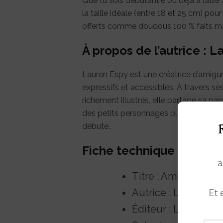
Que tu sois débutant·e ou déjà à l’ais
la taille idéale (entre 18 et 25 cm) po
offerts comme doudous 100 % faits ma
À propos de l’autrice : 
Lauren Espy est une créatrice d’amig
expressifs et accessibles. À travers ses
richement illustrés, elle partage sa pa
des petits personnages pleins de cara
débute.
Fiche technique : Amigu
a
Titre : Amigurumi a
Et 
Autrice : Lauren Es
Éditeur : Les Éditi