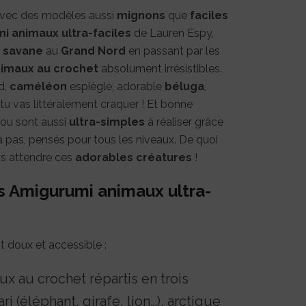
vec des modèles aussi
mignons
que
faciles
i animaux ultra-faciles
de Lauren Espy,
a
savane
au
Grand Nord
en passant par les
nimaux au crochet
absolument irrésistibles.
d,
caméléon
espiègle, adorable
béluga
,
tu vas littéralement craquer ! Et bonne
ou sont aussi
ultra-simples
à réaliser grâce
 pas, pensés pour tous les niveaux. De quoi
ns attendre ces
adorables créatures
!
s Amigurumi animaux ultra-
 doux et accessible :
x au crochet répartis en trois
ri (éléphant, girafe, lion…), arctique