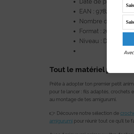
Date de parution : 
EAN : 97827565431
Nombre de pages :
Format : 20,3 × 20,3
Niveau : Débutant, 
Avec 
Tout le matériel pour c
Prête à adopter ton premier petit anim
pour te lancer : fils adaptés, crochet
au montage de tes amigurumi.
👉 Découvre notre sélection de
croch
amigurumi
pour réunir tout ce qu’il te f