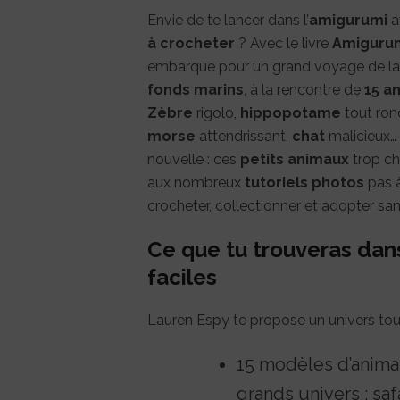
Envie de te lancer dans l’
amigurumi
a
à crocheter
? Avec le livre
Amigurum
embarque pour un grand voyage de l
fonds marins
, à la rencontre de
15 a
Zèbre
rigolo,
hippopotame
tout ron
morse
attendrissant,
chat
malicieux… 
nouvelle : ces
petits animaux
trop ch
aux nombreux
tutoriels photos
pas à
crocheter, collectionner et adopter sa
Ce que tu trouveras dan
faciles
Lauren Espy te propose un univers tout
15 modèles d’animau
grands univers : safa