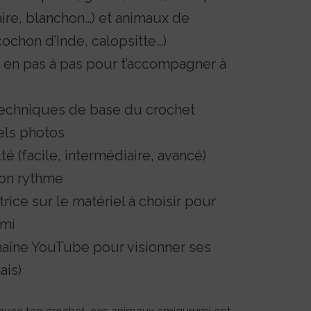
aire, blanchon…) et animaux de
ochon d’Inde, calopsitte…)
 en pas à pas pour t’accompagner à
 techniques de base du crochet
els photos
lté (facile, intermédiaire, avancé)
ton rythme
trice sur le matériel à choisir pour
umi
haîne YouTube pour visionner ses
ais)