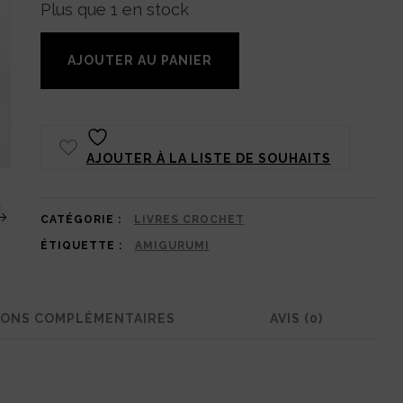
Plus que 1 en stock
quantité
AJOUTER AU PANIER
de
Amigurumi
animaux
AJOUTER À LA LISTE DE SOUHAITS
ultra-
faciles
›
:
CATÉGORIE :
LIVRES CROCHET
ÉTIQUETTE :
AMIGURUMI
15
modèles
à
IONS COMPLÉMENTAIRES
AVIS (0)
crocheter