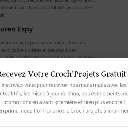
e avec ton crochet, ces animaux amigurumi ont
ur décorer une chambre d’enfant, jouer ou être
in.
Lauren Espy
urumi reconnue pour ses modèles tendres,
 explications claires et ses pas à pas
ssion du crochet et son talent pour donner vie à
ctère, faciles à reproduire même quand on
Recevez Votre Croch'Projets Gratuit 
Inscrivez-vous pour recevoir nos mails mails avec les
rumi animaux ultra-faciles
ctualités, les mises à jour du shop, nos évènements, d
promotions en avant-première et bien plus encore !
nimaux ultra-faciles
en prime, nous t'offrons notre Croch'projets à imprime
py
ons de Saxe