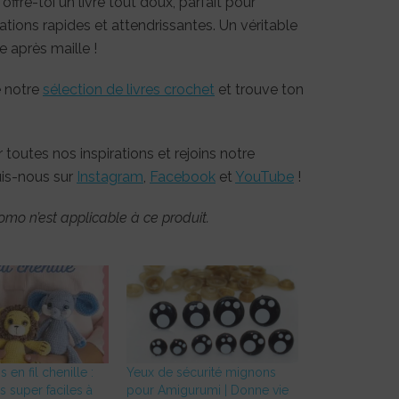
ffre-toi un livre tout doux, parfait pour
éations rapides et attendrissantes. Un véritable
 après maille !
e notre
sélection de livres crochet
et trouve ton
 toutes nos inspirations et rejoins notre
is-nous sur
Instagram
,
Facebook
et
YouTube
!
omo n’est applicable à ce produit.
en fil chenille :
Yeux de sécurité mignons
s super faciles à
pour Amigurumi | Donne vie