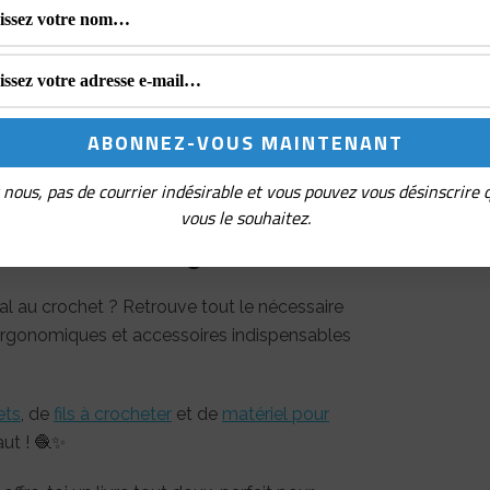
22 mai 2026
61
 176
 cm
Intermédiaire, Avancé
nous, pas de courrier indésirable et vous pouvez vous désinscrire
vous le souhaitez.
rocheter tes amigurumi
al au crochet ? Retrouve tout le nécessaire
s ergonomiques et accessoires indispensables
ets
, de
fils à crocheter
et de
matériel pour
aut ! 🧶✨