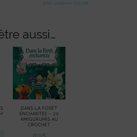
à tes créations crochet
tre aussi…
ES
DANS LA FORÊT
H’
ENCHANTÉE – 20
AMIGURUMIS AU
CROCHET
18,50
€