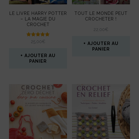
page
LE LIVRE HARRY POTTER
TOUT LE MONDE PEUT
du
– LA MAGIE DU
CROCHETER !
CROCHET
produit
22,00
€
Note
25,00
€
AJOUTER AU
5.00
PANIER
sur 5
AJOUTER AU
PANIER