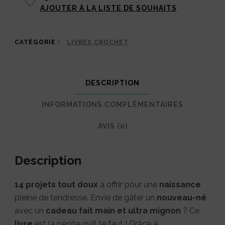
AJOUTER À LA LISTE DE SOUHAITS
doudous
pour
bébé
CATÉGORIE :
LIVRES CROCHET
au
crochet
DESCRIPTION
–
INFORMATIONS COMPLÉMENTAIRES
7
duos
AVIS (0)
à
Description
crocheter
14 projets tout doux
à offrir pour une
naissance
pleine de tendresse. Envie de gâter un
nouveau-né
avec un
cadeau fait main et ultra mignon
? Ce
livre
est la pépite qu’il te faut ! Grâce à