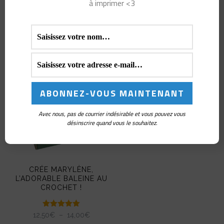
à imprimer <3
Vous aimerez peut-
être aussi…
Avec nous, pas de courrier indésirable et vous pouvez vous
désinscrire quand vous le souhaitez.
CRÉE MARYLÈNE,
L’ADORABLE BALEINE AU
CROCHET !
Note
PLAGE
12,50
€
–
14,00
€
5.00