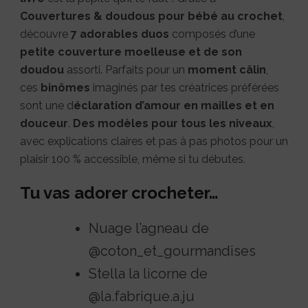
Couvertures & doudous pour bébé au crochet
,
découvre
7 adorables duos
composés d’une
petite couverture moelleuse et de son
doudou
assorti. Parfaits pour un
moment câlin
,
ces
binômes
imaginés par tes créatrices préférées
sont une d
éclaration d’amour en mailles et en
douceur
.
Des modèles pour tous les niveaux
,
avec explications claires et pas à pas photos pour un
plaisir 100 % accessible, même si tu débutes.
Tu vas adorer crocheter…
Nuage l’agneau de
@coton_et_gourmandises
Stella la licorne de
@la.fabrique.a.ju