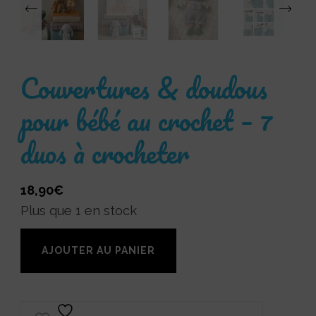
‹
Couvertures & doudous
pour bébé au crochet – 7
duos à crocheter
18,90
€
Plus que 1 en stock
quantité
AJOUTER AU PANIER
de
Couvertures
&