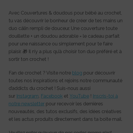
Avec Couvertures & doudous pour bébé au crochet,
tu vas découvrir le bonheur de créer de tes mains un
duo câlin rempli de douceur. Une couverture toute
douillette + un doudou adorable = le cadeau parfait
pour une naissance ou simplement pour te faire
plaisir. 🎁 Il n’y a plus qu’à choisir ton duo préféré et à
sortir ton crochet !
Fan de crochet ? Visite notre
blog
pour découvrir
toutes nos inspirations et rejoins notre communauté
d’addicts du crochet ! Suis-nous aussi
sur
Instagram
,
Facebook
et
YouTube
!
Inscris-toi à
notre newsletter
pour recevoir les dernières
nouveautés, des tutos exclusifs, des idées créatives
et les actus produits directement dans ta boîte mail.
Veuillez noter qu’aucun de nos codes promo n’est