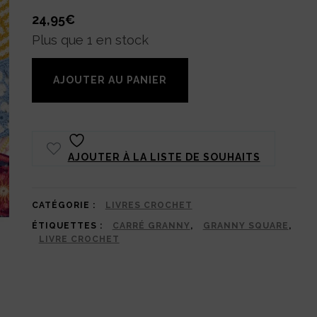
24,95
€
Plus que 1 en stock
quantité
AJOUTER AU PANIER
de
Le
grand
AJOUTER À LA LISTE DE SOUHAITS
livre
des
granny
CATÉGORIE :
LIVRES CROCHET
ÉTIQUETTES :
CARRÉ GRANNY
,
GRANNY SQUARE
,
squares
LIVRE CROCHET
:
100
modèles