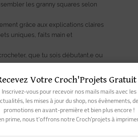
ssembler les granny squares selon
ement grâce aux explications claires
ets uniques, faits main et
 crocheter, que tu sois débutant.e ou
Recevez Votre Croch'Projets Gratuit 
ny squares et tu veux encore plus d’inspiration
Inscrivez-vous pour recevoir nos mails mails avec les
ivres de crochet
et trouve celui qui fera vibrer
ctualités, les mises à jour du shop, nos évènements, d
promotions en avant-première et bien plus encore !
y squares : détails techniques
en prime, nous t'offrons notre Croch'projets à imprime