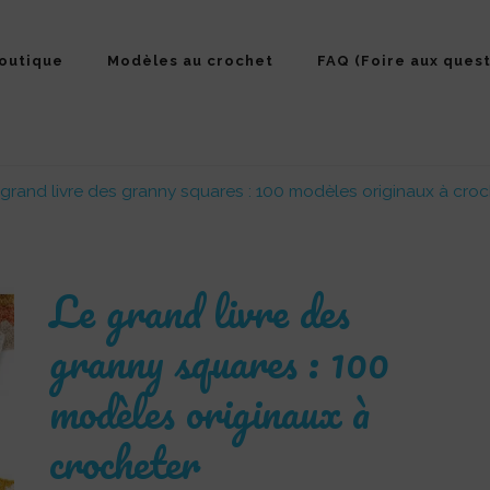
outique
Modèles au crochet
FAQ (Foire aux quest
grand livre des granny squares : 100 modèles originaux à cro
Le grand livre des
granny squares : 100
modèles originaux à
crocheter