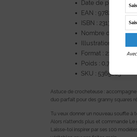
Date de parution : 
EAN : 97823170336
ISBN : 2317033605
Nombre de pages :
Illustrations : en co
Format : 21,70 x 28,
Avec 
Poids : 0,732 kg
SKU : 5365263
Astuce de crocheteuse : accompagne t
duo parfait pour des granny squares rég
Tu veux donner un nouveau souffle à to
Alors n’attends plus et commande Le g
Laisse-toi inspirer par ses 100 modèles