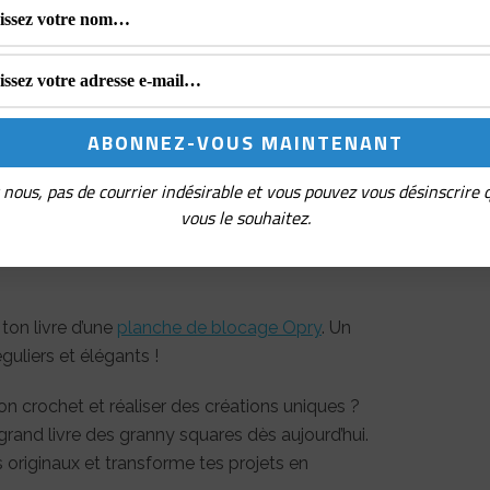
20/10/2023
05
 176
uleur
00 x 1,40 cm
nous, pas de courrier indésirable et vous pouvez vous désinscrire
vous le souhaitez.
on livre d’une
planche de blocage Opry
. Un
uliers et élégants !
n crochet et réaliser des créations uniques ?
rand livre des granny squares dès aujourd’hui.
 originaux et transforme tes projets en