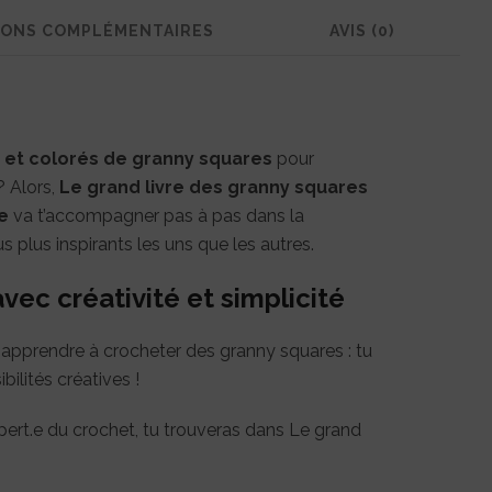
originaux
IONS COMPLÉMENTAIRES
AVIS (0)
à
crocheter
 et colorés de granny squares
pour
 Alors,
Le grand livre des granny squares
e
va t’accompagner pas à pas dans la
us plus inspirants les uns que les autres.
vec créativité et simplicité
 apprendre à crocheter des granny squares : tu
bilités créatives !
pert.e du crochet, tu trouveras dans Le grand