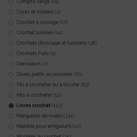
Compte-rangs
(19)
page
Cours et Ateliers
(4)
du
Crochet à ouvrage
(17)
produit
Crochet tunisien
(14)
Crochets d’ouvrage et tunisiens
(38)
Crochets Furls
(5)
Dérouleurs
(7)
Divers petits accessoires
(65)
Fils à crocheter ou à tricoter
(63)
Kits à crocheter
(53)
Livres crochet
(143)
Marqueurs de maille
(341)
Matériel pour amigurumi
(10)
Modèles au crochet
(35)