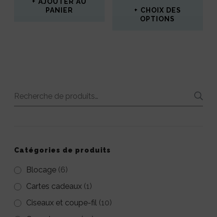
sur 5
AJOUTER AU
PRIX :
PANIER
CHOIX DES
12,50€
OPTIONS
À
Ce
14,00€
produit
a
plusieurs
Recherche
variations.
pour :
Les
options
peuvent
Catégories de produits
être
Blocage
(6)
choisies
Cartes cadeaux
(1)
sur
Ciseaux et coupe-fil
(10)
la