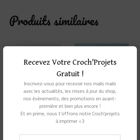
Produits similaires
Recevez Votre Croch'Projets
Gratuit !
Inscrivez-vous pour recevoir nos mails mails
avec les actualités, les mises à jour du shop,
nos évènements, des promotions en avant-
première et bien plus encore !
LES POUPÉES DE LULU
LE MONDE
Et en prime, nous t'offrons notre Croch'projets
AU CROCHET
MERVEILLEUX DE KHUC
à imprimer <3
CAY
16,90
€
Note
17,90
€
5.00