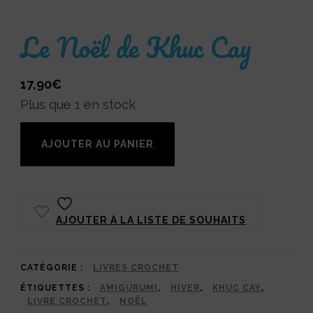
Le Noël de Khuc Cay
17,90
€
Plus que 1 en stock
quantité
AJOUTER AU PANIER
de
Le
Noël
AJOUTER À LA LISTE DE SOUHAITS
de
Khuc
Cay
CATÉGORIE :
LIVRES CROCHET
ÉTIQUETTES :
AMIGURUMI
,
HIVER
,
KHUC CAY
,
LIVRE CROCHET
,
NOËL