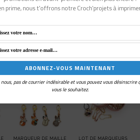
e maille Love &
Marqueur de maille Arc-en-
en prime, nous t'offrons notre Croch'projets à imprime
ciel fleuri
PROMO !
nous, pas de courrier indésirable et vous pouvez vous désinscrire
vous le souhaitez.
LE
MARQUEUR DE MAILLE
LOT DE MARQUEURS