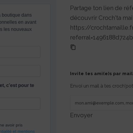
être
être
Partage ton lien de réf
choisies
choisies
découvrir Croch'ta mai
sur
sur
https://crochtamaille.f
la
la
referral=1496188d72
page
page
du
du
produit
produit
Invite tes ami(e)s par mail
Envoi un mail à tes croch'p
Envoyer