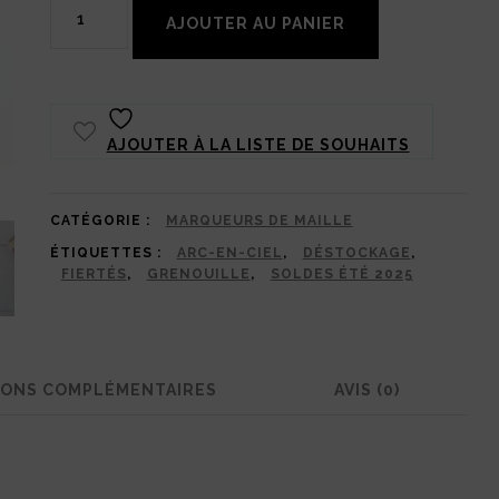
quantité
était :
est :
AJOUTER AU PANIER
de
8,50€.
5,00€.
Lot
de
AJOUTER À LA LISTE DE SOUHAITS
3
marqueurs
de
CATÉGORIE :
MARQUEURS DE MAILLE
ÉTIQUETTES :
ARC-EN-CIEL
,
DÉSTOCKAGE
,
maille
FIERTÉS
,
GRENOUILLE
,
SOLDES ÉTÉ 2025
arc-
en-
ciel
IONS COMPLÉMENTAIRES
AVIS (0)