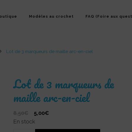
outique
Modèles au crochet
FAQ (Foire aux quest
Lot de 3 marqueurs de maille arc-en-ciel
Lot de 3 marqueurs de
maille arc-en-ciel
Le
Le
8,50
€
5,00
€
prix
prix
En stock
initial
actuel