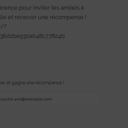
érence pour inviter tes ami(e)s à
lle et recevoir une récompense !
r/?
4b36dd1e930a048c77824b
otes et gagne une récompense !