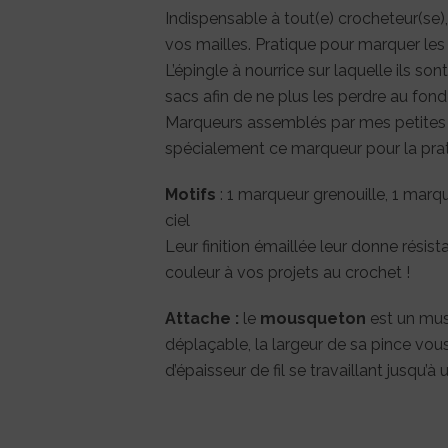
Indispensable à tout(e) crocheteur(se)
vos mailles. Pratique pour marquer le
L’épingle à nourrice sur laquelle ils so
sacs afin de ne plus les perdre au fond
Marqueurs assemblés par mes petites 
spécialement ce marqueur pour la prat
Motifs
: 1 marqueur grenouille, 1 marq
ciel
Leur finition émaillée leur donne rési
couleur à vos projets au crochet !
Attache :
le
mousqueton
est un mus
déplaçable, la largeur de sa pince vou
d’épaisseur de fil se travaillant jusqu’