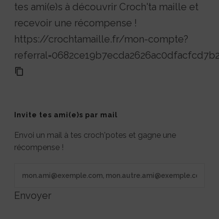
tes ami(e)s à découvrir Croch'ta maille et
recevoir une récompense !
https://crochtamaille.fr/mon-compte?
referral=0682ce19b7ecda2626ac0dfacfcd7b
Invite tes ami(e)s par mail
Envoi un mail à tes croch'potes et gagne une
récompense !
Envoyer