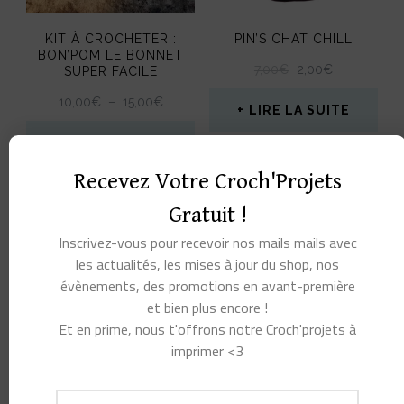
peuvent
peuvent
être
KIT À CROCHETER :
PIN’S CHAT CHILL
être
BON’POM LE BONNET
choisies
LE
LE
7,00
€
2,00
€
SUPER FACILE
choisies
sur
PRIX
PRIX
PLAGE
10,00
€
–
15,00
€
sur
INITIAL
ACTUEL
LIRE LA SUITE
la
DE
ÉTAIT :
EST :
la
PRIX :
CHOIX DES
7,00€.
2,00€.
page
10,00€
OPTIONS
page
Recevez Votre Croch'Projets
du
À
Ce
du
15,00€
produit
Gratuit !
produit
PROMO !
PROMO !
produit
Inscrivez-vous pour recevoir nos mails mails avec
a
les actualités, les mises à jour du shop, nos
plusieurs
évènements, des promotions en avant-première
et bien plus encore !
variations.
Et en prime, nous t'offrons notre Croch'projets à
Les
imprimer <3
options
peuvent