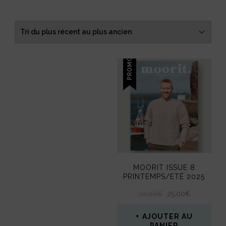
du
plus
récent
au
plus
PROMO !
ancien
MOORIT ISSUE 8
PRINTEMPS/ETÉ 2025
LE
LE
30,00
€
25,00
€
PRIX
PRIX
INITIAL
ACTUEL
AJOUTER AU
ÉTAIT :
EST :
PANIER