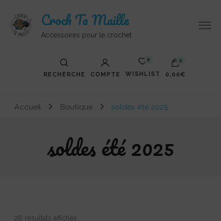
Croch Ta Maille
Accessoires pour le crochet
0
0
WISHLIST
RECHERCHE
COMPTE
0,00€
Votre panier est vide.
Accueil
Boutique
soldes été 2025
soldes été 2025
Trié
26 résultats affichés