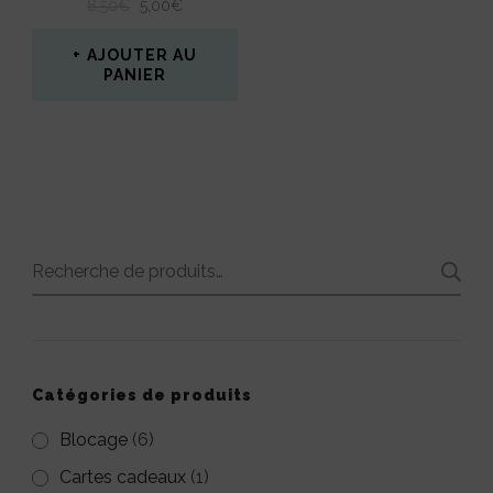
LE
LE
8,50
€
5,00
€
sur
PRIX
PRIX
INITIAL
ACTUEL
AJOUTER AU
la
ÉTAIT :
EST :
PANIER
8,50€.
5,00€.
page
du
produit
Recherche
pour :
Catégories de produits
Blocage
(6)
Cartes cadeaux
(1)