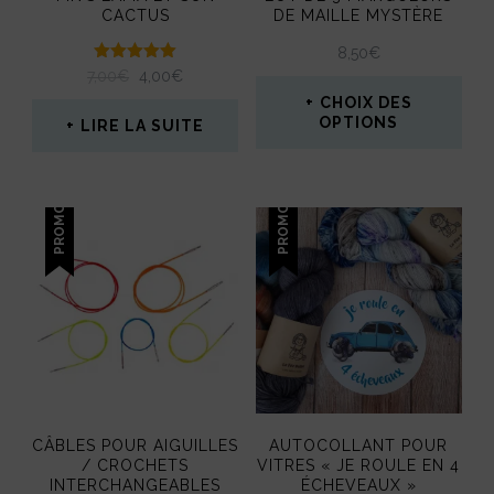
CACTUS
DE MAILLE MYSTÈRE
choisies
8,50
€
sur
Note
LE
LE
7,00
€
4,00
€
5.00
la
PRIX
PRIX
CHOIX DES
sur 5
INITIAL
ACTUEL
OPTIONS
LIRE LA SUITE
page
ÉTAIT :
EST :
Ce
du
7,00€.
4,00€.
produit
produit
PROMO !
PROMO !
a
plusieurs
variations.
Les
options
peuvent
CÂBLES POUR AIGUILLES
AUTOCOLLANT POUR
être
/ CROCHETS
VITRES « JE ROULE EN 4
INTERCHANGEABLES
ÉCHEVEAUX »
choisies