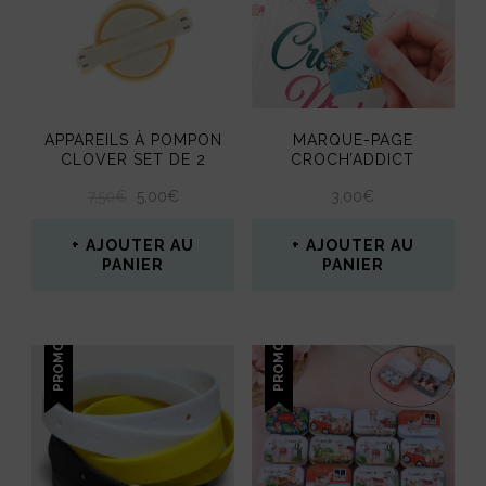
Les
options
peuvent
être
APPAREILS À POMPON
MARQUE-PAGE
CLOVER SET DE 2
CROCH’ADDICT
choisies
LE
LE
7,50
€
5,00
€
3,00
€
sur
PRIX
PRIX
la
INITIAL
ACTUEL
AJOUTER AU
AJOUTER AU
ÉTAIT :
EST :
PANIER
PANIER
page
7,50€.
5,00€.
du
PROMO !
PROMO !
produit