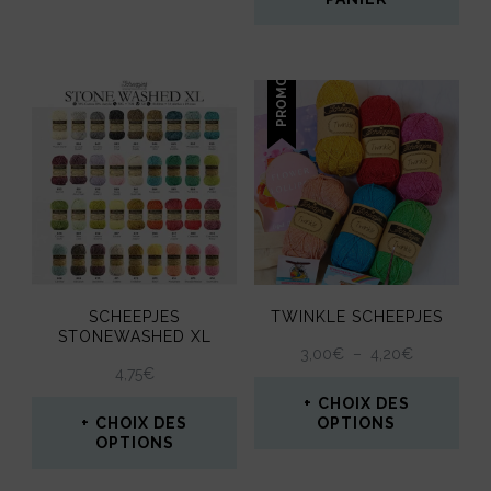
30,00€.
25,00€.
PROMO !
SCHEEPJES
TWINKLE SCHEEPJES
STONEWASHED XL
PLAGE
3,00
€
–
4,20
€
4,75
€
DE
PRIX :
CHOIX DES
3,00€
CHOIX DES
OPTIONS
OPTIONS
À
Ce
4,20€
Ce