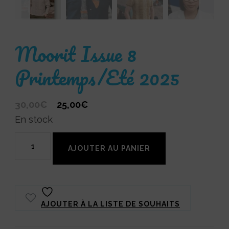
Moorit Issue 8
Printemps/Eté 2025
Le
Le
30,00
€
25,00
€
prix
prix
En stock
initial
actuel
quantité
était :
est :
AJOUTER AU PANIER
de
30,00€.
25,00€.
Moorit
Issue
AJOUTER À LA LISTE DE SOUHAITS
8
Printemps/Eté