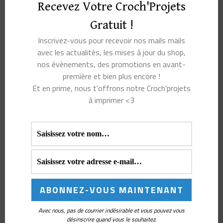
stocks.
Recevez Votre Croch'Projets
Gratuit !
Pré-commandez
les exemplaires de Moorit
qu’il
Inscrivez-vous pour recevoir nos mails mails
vous manque pour compléter votre collection avant
avec les actualités, les mises à jour du shop,
le 28/02/25. Cela vous assure d’avoir le ou les
nos évènements, des promotions en avant-
exemplaire(s) que vous voulez.
première et bien plus encore !
Et en prime, nous t'offrons notre Croch'projets
à imprimer <3
Moorit Issue 6
Moorit Issue 7
Printemps/Été 2024
Automne/Hiver 2024
Avec nous, pas de courrier indésirable et vous pouvez vous
désinscrire quand vous le souhaitez.