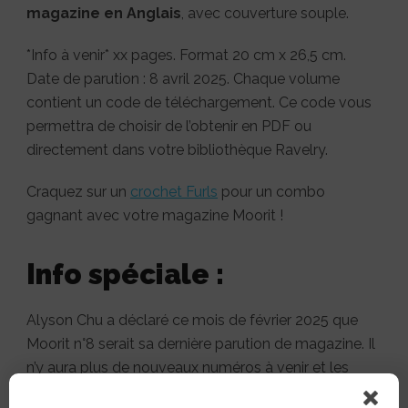
magazine en Anglais
, avec couverture souple.
*Info à venir* xx pages. Format 20 cm x 26,5 cm.
Date de parution : 8 avril 2025. Chaque volume
contient un code de téléchargement. Ce code vous
permettra de choisir de l’obtenir en PDF ou
directement dans votre bibliothèque Ravelry.
Craquez sur un
crochet Furls
pour un combo
gagnant avec votre magazine Moorit !
Info spéciale :
Alyson Chu a déclaré ce mois de février 2025 que
Moorit n°8 serait sa dernière parution de magazine. Il
n’y aura plus de nouveaux numéros à venir et les
magazines seront écoulés jusqu’à épuisement des