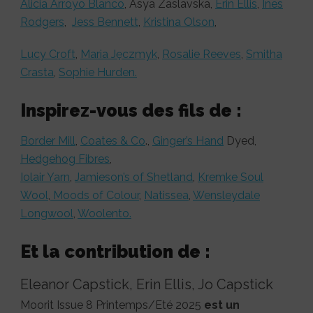
Alicia Arroyo Blanco
, Asya Zaslavska,
Erin Ellis
,
Ines
Rodgers
,
Jess Bennett
,
Kristina Olson
,
Lucy Croft
,
Maria Jęczmyk
,
Rosalie Reeves
,
Smitha
Crasta
,
Sophie Hurden.
Inspirez-vous des fils de :
Border Mill
,
Coates & Co
.,
Ginger’s Hand
Dyed,
Hedgehog Fibres
,
Iolair Yarn
,
Jamieson’s of Shetland
,
Kremke Soul
Wool
,
Moods of Colour
,
Natissea
,
Wensleydale
Longwool
,
Woolento.
Et la contribution de :
Eleanor Capstick, Erin Ellis, Jo Capstick
Moorit Issue 8 Printemps/Eté 2025
est un