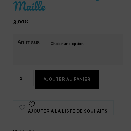
Maille
3,00
€
Animaux
quantité
AJOUTER AU PANIER
de
Marqueurs
de
AJOUTER À LA LISTE DE SOUHAITS
Maille
Animaux-