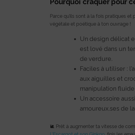
Pourquoi craquer pour c
Parce qu’ils sont à la fois pratiques e
végétale et poétique à ton ouvrage !
Un design délicat et
est lové dans un t
de verdure.
Faciles à utiliser :
aux aiguilles et cr
manipulation fluide
Un accessoire aussi 
amoureux.ses de la 
🐌 Prêt à augmenter ta vitesse de co
L’Escargot et son Ginkgo
, finis les e