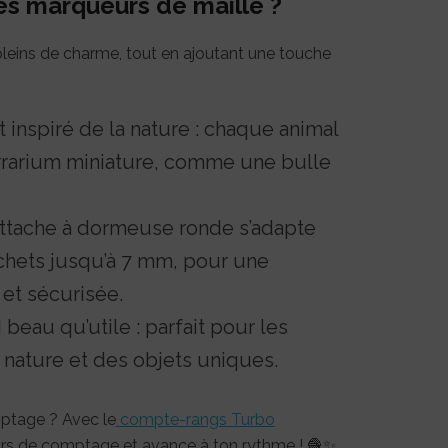
es marqueurs de maille ?
t pleins de charme, tout en ajoutant une touche
 inspiré de la nature : chaque animal
errarium miniature, comme une bulle
 l’attache à dormeuse ronde s’adapte
ochets jusqu’à 7 mm, pour une
 et sécurisée.
beau qu’utile : parfait pour les
nature et des objets uniques.
mptage ? Avec le
compte-rangs Turbo
rreurs de comptage et avance à ton rythme ! 🧶✨