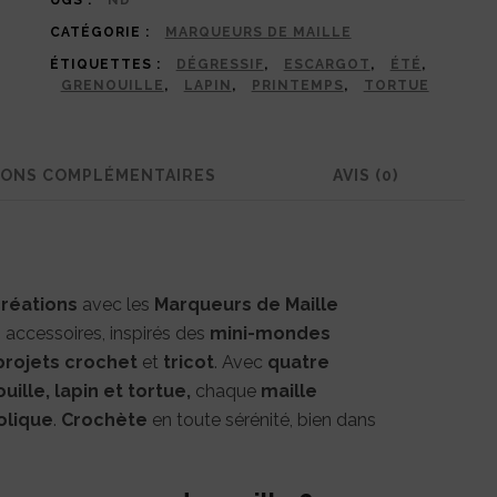
Terrariums
UGS :
ND
CATÉGORIE :
MARQUEURS DE MAILLE
|
ÉTIQUETTES :
DÉGRESSIF
,
ESCARGOT
,
ÉTÉ
,
Une
GRENOUILLE
,
LAPIN
,
PRINTEMPS
,
TORTUE
Aventure
au
IONS COMPLÉMENTAIRES
AVIS (0)
cœur
de
la
nature
réations
avec les
Marqueurs de Maille
à
 accessoires, inspirés des
mini-mondes
projets crochet
et
tricot
. Avec
quatre
Chaque
ille, lapin et tortue,
chaque
maille
Maille
olique
.
Crochète
en toute sérénité, bien dans