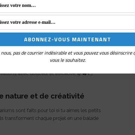
queur de maille ?
 essentiels pour organiser tes projets. Ils
uivre une augmentation ou structurer un motif
nimaux, chaque point devient une véritable
nous, pas de courrier indésirable et vous pouvez vous désinscrire
vous le souhaitez.
ntanière ? Le
compte-rangs Pinou le Lapin de
ations avec douceur et efficacité. 🌿🐇 👉
 nature et de créativité
iums sont faits pour toi si tu aimes les petits
. Ils transforment chaque projet en une balade