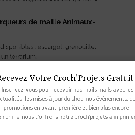
rqueurs de maille Animaux-
disponibles : escargot, grenouille,
 un terrarium.
 ronde pratique et sécurisée.
résistant, parfait pour un usage
Recevez Votre Croch'Projets Gratuit 
Inscrivez-vous pour recevoir nos mails mails avec les
our le crochet, le tricot et le crochet
ctualités, les mises à jour du shop, nos évènements, d
promotions en avant-première et bien plus encore !
en prime, nous t'offrons notre Croch'projets à imprime
 Le
compte-rangs Carotte le Lapin
té dans tous tes projets crochet et tricot ! 🧶