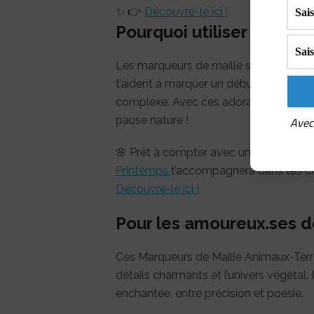
✨ 👉
Découvre-le ici !
Pourquoi utiliser un mar
Les marqueurs de maille sont des outils
t’aident à marquer un début de rang, s
complexe. Avec ces adorables petits a
pause nature !
Avec 
🌸 Prêt à compter avec une touche pri
Printemps
t’accompagnera dans tes cré
Découvre-le ici !
Pour les amoureux.ses de
Ces Marqueurs de Maille Animaux-Terrar
détails charmants et l’univers végétal
enchantée, entre précision et poésie.