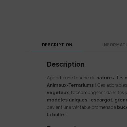
DESCRIPTION
INFORMAT
Description
Apporte une touche de
nature
à tes
c
Animaux-Terrariums
! Ces adorables
végétaux
, t’accompagnent dans tes
modèles uniques :
escargot, grenou
devient une véritable promenade
buc
ta
bulle
!