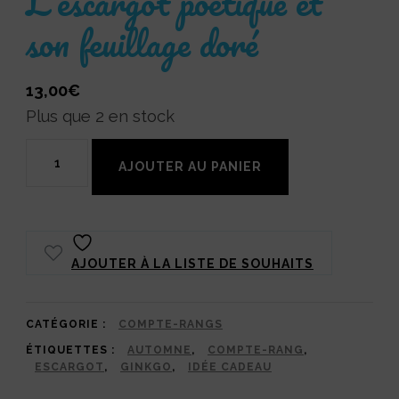
L’escargot poétique et
son feuillage doré
13,00
€
Plus que 2 en stock
quantité
AJOUTER AU PANIER
de
Compte-
rangs
AJOUTER À LA LISTE DE SOUHAITS
Turbo
l'escargot
et
CATÉGORIE :
COMPTE-RANGS
ÉTIQUETTES :
AUTOMNE
,
COMPTE-RANG
,
son
ESCARGOT
,
GINKGO
,
IDÉE CADEAU
ginkgo