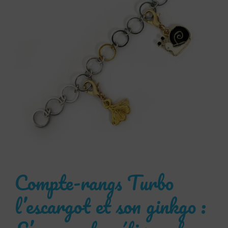
Compte-rangs Turbo
l’escargot et son ginkgo :