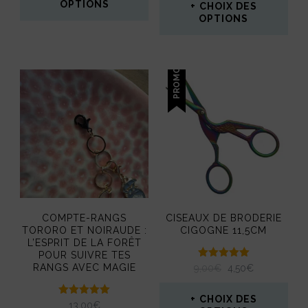
OPTIONS
CHOIX DES
OPTIONS
Ce
Ce
produit
produit
PROMO !
a
a
plusieurs
plusieurs
variations.
variations.
Les
Les
options
options
peuvent
peuvent
être
COMPTE-RANGS
CISEAUX DE BRODERIE
être
TORORO ET NOIRAUDE :
CIGOGNE 11,5CM
choisies
L’ESPRIT DE LA FORÊT
choisies
sur
POUR SUIVRE TES
Note
RANGS AVEC MAGIE
LE
LE
9,00
€
4,50
€
sur
5.00
la
PRIX
PRIX
sur 5
la
INITIAL
ACTUEL
CHOIX DES
page
Note
13,00
€