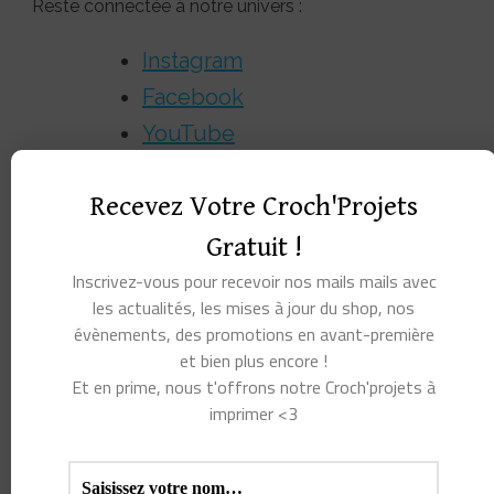
Reste connectée à notre univers :
Instagram
Facebook
YouTube
Abonne-toi à notre
Recevez Votre Croch'Projets
newsletter
pour recevoir
astuces et offres exclusives
Gratuit !
directement dans ta boîte mail
Inscrivez-vous pour recevoir nos mails mails avec
les actualités, les mises à jour du shop, nos
!
évènements, des promotions en avant-première
et bien plus encore !
Et en prime, nous t'offrons notre Croch'projets à
imprimer <3