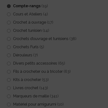
du
Compte-rangs
(19)
produit
Cours et Ateliers
(4)
Crochet à ouvrage
(17)
Crochet tunisien
(14)
Crochets d’ouvrage et tunisiens
(38)
Crochets Furls
(5)
Dérouleurs
(7)
Divers petits accessoires
(65)
Fils à crocheter ou à tricoter
(63)
Kits à crocheter
(53)
Livres crochet
(143)
Marqueurs de maille
(341)
Matériel pour amigurumi
(10)