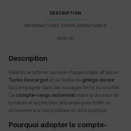
:
DESCRIPTION
L’escargot
poétique
INFORMATIONS COMPLÉMENTAIRES
et
AVIS (0)
son
feuillage
Description
doré
Ralentis le rythme, savoure chaque maille, et laisse
Turbo l’escargot
et sa feuille de
ginkgo dorée
t’accompagner dans tes ouvrages tricot ou crochet.
Ce
compte-rangs automnal
marie la douceur de
la nature et la précision artisanale pour t’offrir un
accessoire à la fois poétique et ultra-pratique.
Pourquoi adopter le compte-