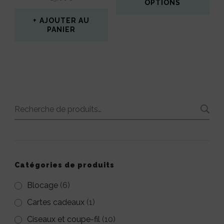
ÉTAIT :
EST :
OPTIONS
5.00
page
du
sur 5
9,00€.
4,50€.
Ce
AJOUTER AU
du
produit
PANIER
produit
produit
a
plusieurs
variations.
Les
Recherche
options
pour :
peuvent
être
Catégories de produits
choisies
Blocage
(6)
sur
Cartes cadeaux
(1)
la
page
Ciseaux et coupe-fil
(10)