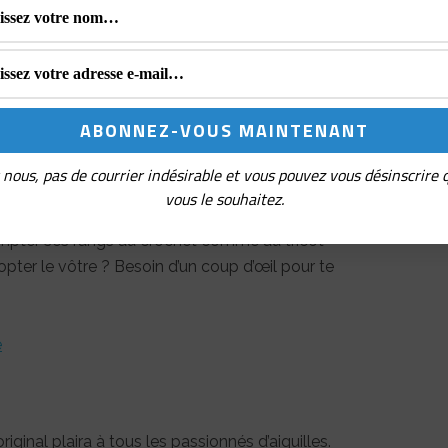
aux
à chaque rang : un anneau = un
simple
marqueurs à mousqueton
pour
s et unités
éatif fluide
et sans prise de tête ✨
nous, pas de courrier indésirable et vous pouvez vous désinscrire
vous le souhaitez.
notre atelier avec un axe de réflexion
compter ses rangs au crochet comme au tricot
dopter le vôtre ? Besoin d’un coup d’œil pour te
e
original plaira à tous les passionnés d’aiguilles.