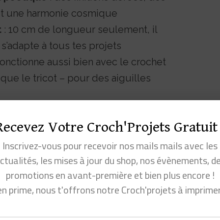
s et une harmonie cosmique
t
: 10 cm de longueur seulement, il
 s’adapte à tous tes projets
 fonctionne aussi bien avec le crochet
 que le tricot – pour des aiguilles
n
dans notre atelier, il incarne notre
Recevez Votre Croch'Projets Gratuit 
auté et utilité dans chacun de tes
Inscrivez-vous pour recevoir nos mails mails avec les
ctualités, les mises à jour du shop, nos évènements, d
promotions en avant-première et bien plus encore !
en prime, nous t'offrons notre Croch'projets à imprime
e au mousqueton
: toujours à portée