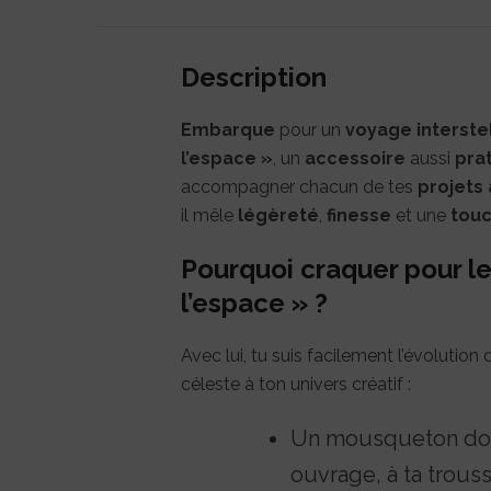
Description
Embarque
pour un
voyage interstel
l’espace »
, un
accessoire
aussi
pra
accompagner chacun de tes
projets
il mêle
légèreté
,
finesse
et une
tou
Pourquoi craquer pour l
l’espace » ?
Avec lui, tu suis facilement l’évolutio
céleste à ton univers créatif :
Un mousqueton doré
ouvrage, à ta trous