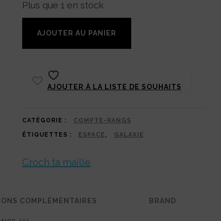
Plus que 1 en stock
quantité
AJOUTER AU PANIER
de
Compte-
rangs
AJOUTER À LA LISTE DE SOUHAITS
dans
l'espace
:
CATÉGORIE :
COMPTE-RANGS
ÉTIQUETTES :
ESPACE
,
GALAXIE
Prends
de
Croch ta maille
la
hauteur
IONS COMPLÉMENTAIRES
BRAND
dans
tes