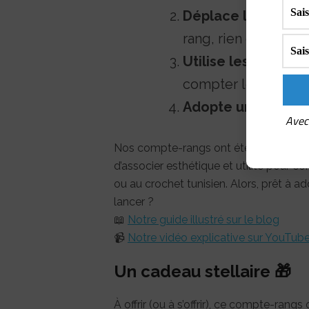
Déplace les anne
rang, rien de plus 
Utilise les deux 
compter les dizaine
Adopte un rituel cr
Avec 
Nos compte-rangs ont été conçus dans 
d’associer esthétique et utilité pour 
ou au crochet tunisien. Alors, prêt à a
lancer ?
📖
Notre guide illustré sur le blog
📹
Notre vidéo explicative sur YouTub
Un cadeau stellaire 🎁
À offrir (ou à s’offrir), ce compte-rangs 