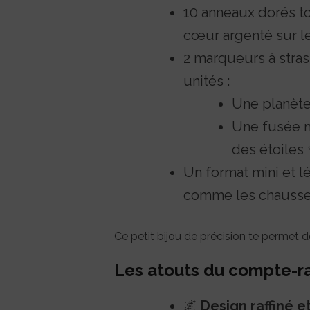
10 anneaux dorés to
cœur argenté sur le
2 marqueurs à stras
unités :
Une planète 
Une fusée m
des étoiles
Un format mini et lé
comme les chausset
Ce petit bijou de précision te permet de
Les atouts du compte-ra
🌌
Design raffiné e