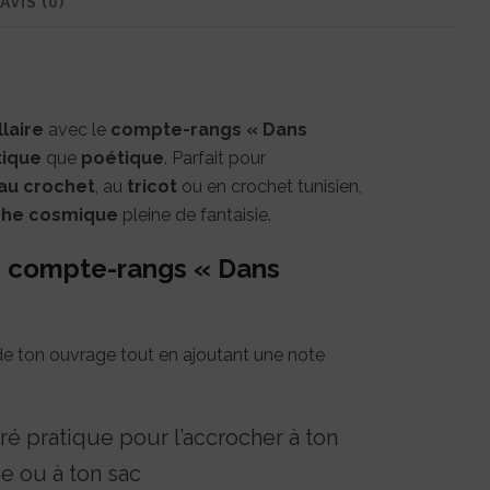
AVIS (0)
projets
laire
avec le
compte-rangs « Dans
tique
que
poétique
. Parfait pour
 au crochet
, au
tricot
ou en crochet tunisien,
che cosmique
pleine de fantaisie.
e compte-rangs « Dans
n de ton ouvrage tout en ajoutant une note
 pratique pour l’accrocher à ton
se ou à ton sac