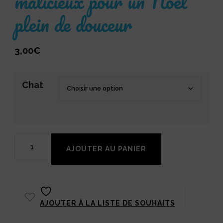
malicieux pour un Noël
plein de douceur
3,00
€
Chat
quantité
AJOUTER AU PANIER
de
Marqueurs
de
AJOUTER À LA LISTE DE SOUHAITS
Maille