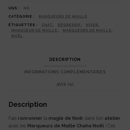
Chaha
Noël
UGS :
ND
CATÉGORIE :
MARQUEURS DE MAILLE
|
ÉTIQUETTES :
CHAT
,
DÉGRESSIF
,
HIVER
,
Des
MARQUEUR DE MAILLE
,
MARQUEURS DE MAILLE
,
NOËL
chats
malicieux
pour
DESCRIPTION
un
INFORMATIONS COMPLÉMENTAIRES
Noël
AVIS (0)
plein
de
Description
douceur
Fais
ronronner
la
magie de Noë
l dans ton
atelier
avec les
Marqueurs de Maille Chaha Noël
! Ces