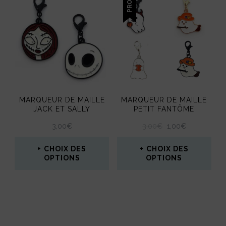
a
plusieurs
variations.
Les
options
peuvent
MARQUEUR DE MAILLE
MARQUEUR DE MAILLE
être
JACK ET SALLY
PETIT FANTÔME
choisies
LE
LE
3,00
€
3,00
€
1,00
€
PRIX
PRIX
sur
INITIAL
ACTUEL
CHOIX DES
CHOIX DES
la
ÉTAIT :
EST :
OPTIONS
OPTIONS
3,00€.
1,00€.
page
Ce
Ce
du
produit
produit
produit
a
a