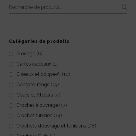
plusieurs
plusieurs
Recherche
variations.
variations.
pour :
Les
Les
options
options
peuvent
peuvent
Catégories de produits
être
être
Blocage
(6)
choisies
choisies
Cartes cadeaux
(1)
sur
sur
Ciseaux et coupe-fil
(10)
la
la
Compte-rangs
(19)
page
page
Cours et Ateliers
(4)
du
du
Crochet à ouvrage
(17)
produit
produit
Crochet tunisien
(14)
Crochets d’ouvrage et tunisiens
(38)