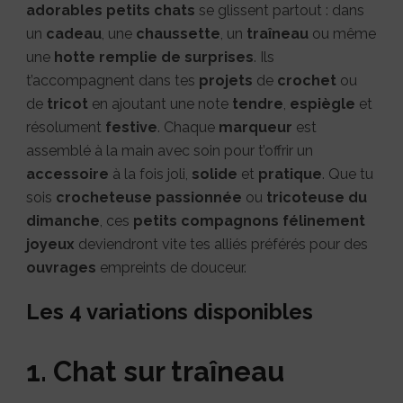
adorables petits chats
se glissent partout : dans
un
cadeau
, une
chaussette
, un
traîneau
ou même
une
hotte remplie de surprises
. Ils
t’accompagnent dans tes
projets
de
crochet
ou
de
tricot
en ajoutant une note
tendre
,
espiègle
et
résolument
festive
. Chaque
marqueur
est
assemblé à la main avec soin pour t’offrir un
accessoire
à la fois joli,
solide
et
pratique
. Que tu
sois
crocheteuse passionnée
ou
tricoteuse du
dimanche
, ces
petits compagnons félinement
joyeux
deviendront vite tes alliés préférés pour des
ouvrages
empreints de douceur.
Les 4 variations disponibles
1. Chat sur traîneau