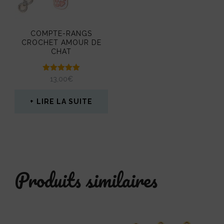
COMPTE-RANGS
CROCHET AMOUR DE
CHAT
Note
13,00
€
5.00
sur 5
LIRE LA SUITE
Produits similaires