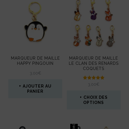
MARQUEUR DE MAILLE
MARQUEUR DE MAILLE
HAPPY PINGOUIN
LE CLAN DES RENARDS
COQUETS
3,00
€
Note
3,00
€
AJOUTER AU
5.00
PANIER
sur 5
CHOIX DES
OPTIONS
Ce
produit
PROMO !