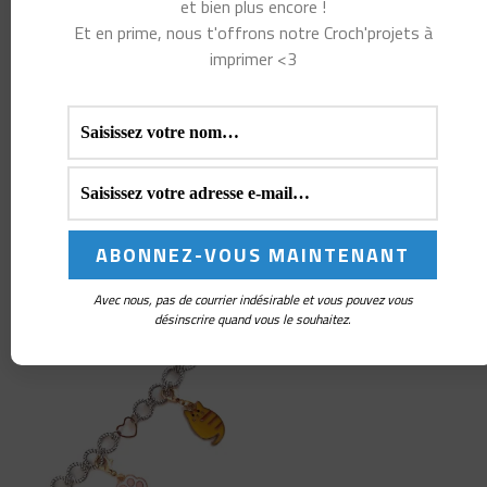
et bien plus encore !
Envie de plus d’inspiration et d’astuces ?
Inscris-toi à
Et en prime, nous t'offrons notre Croch'projets à
notre newsletter
pour recevoir toutes nos
imprimer <3
nouveautés et idées crochet directement dans ta
boîte mail ! Tu peux aussi nous rejoindre
sur
Instagram
,
Facebook
et
Youtube
!
Vous aimerez peut-
être aussi…
Avec nous, pas de courrier indésirable et vous pouvez vous
désinscrire quand vous le souhaitez.