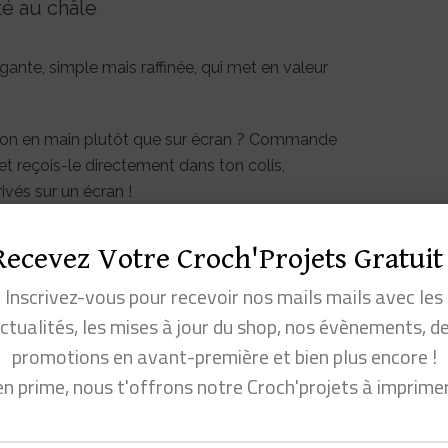
té au châle
gante, simple mais raffinée, qui met en valeur
atron en main plutôt que sur écran ? Commande
et reçois-le directement dans ton colis,
ivés sur un écran !
ssion Latte va devenir ton
Recevez Votre Croch'Projets Gratuit 
Inscrivez-vous pour recevoir nos mails mails avec les
ctualités, les mises à jour du shop, nos évènements, d
sans risque d’ennui grâce aux
promotions en avant-première et bien plus encore !
ts
en prime, nous t'offrons notre Croch'projets à imprime
s à mémoriser et à répéter
ur t’accompagner : explications