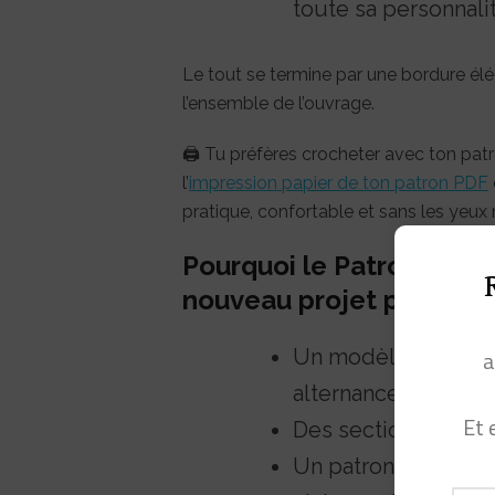
toute sa personnali
Le tout se termine par une bordure élé
l’ensemble de l’ouvrage.
🖨️ Tu préfères crocheter avec ton p
l’
impression papier de ton patron PDF
pratique, confortable et sans les yeux r
Pourquoi le Patron Obse
nouveau projet préféré
a
Un modèle rythmé, 
alternances de poin
Et 
Des sections facile
Un patron pensé po