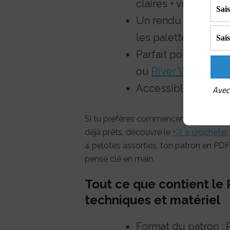
claires + vidéos tuto
Un rendu texturé q
les palettes de cou
Parfait pour util
ou
River Washed
Accessible dès le 
Avec 
Si tu préfères commencer ton châle dir
déjà prêts, découvre le
Kit à crochete
4 pelotes assorties, ton patron en PDF + 
pensé clé en main.
Tout ce que contient le 
techniques et matériel
Format du patron :