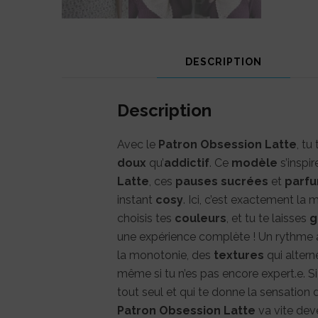
DESCRIPTION
Description
Avec le
Patron Obsession Latte
, tu
doux
qu’
addictif
. Ce
modèle
s’inspire
Latte
, ces
pauses sucrées
et
parf
instant
cosy
. Ici, c’est exactement l
choisis tes
couleurs
, et tu te laisses
g
une expérience complète ! Un rythme ag
la monotonie, des
textures
qui altern
même si tu n’es pas encore expert.e. S
tout seul et qui te donne la sensation 
Patron Obsession Latte
va vite dev