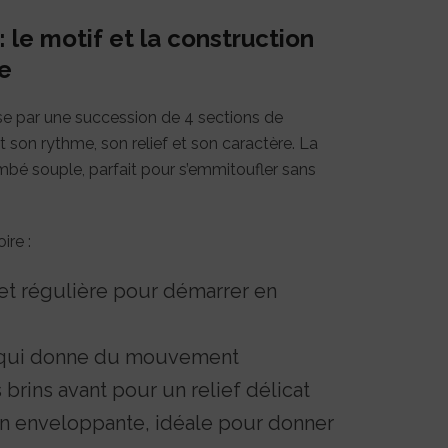
 le motif et la construction
e
se par une succession de 4 sections de
 son rythme, son relief et son caractère. La
ombé souple, parfait pour s’emmitoufler sans
ire :
et régulière pour démarrer en
é qui donne du mouvement
s brins avant pour un relief délicat
on enveloppante, idéale pour donner