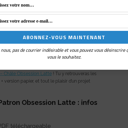
riels
ui fonctionne avec presque toutes
leurs
iser des gammes comme
Stone Washed
niveau débutant motivé
nous, pas de courrier indésirable et vous pouvez vous désinscrire
vous le souhaitez.
ectement avec les bonnes couleurs et les fils
r – Châle Obsession Latte
! Tu y retrouveras les
version papier, et tout le plaisir d’un projet
Patron Obsession Latte : infos
 PDF téléchargeable