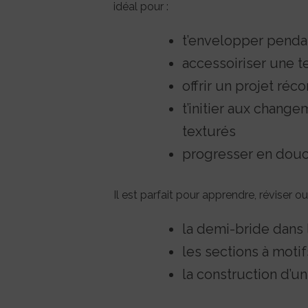
idéal pour :
t’envelopper pendan
accessoiriser une t
offrir un projet ré
t’initier aux chang
texturés
progresser en douc
Il est parfait pour apprendre, réviser ou
la demi-bride dans 
les sections à motif
la construction d’un