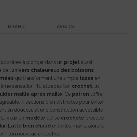
BRAND
AVIS (0)
 t’apprêtes à plonger dans un
projet
aussi
 de l’
univers chaleureux des boissons
umées
qui transforment une simple
tasse
en
a même sensation. Tu attrapes ton
crochet
, tu
uider maille après maille
. Ce
patron
t’offre
réable, 4 sections bien distinctes pour éviter
ent en douceur, et une construction accessible
i tu veux un
modèle
qui se
crochète
presque
d’un
Latte bien chaud
entre les mains, alors le
enir ton nouveau chouchou.