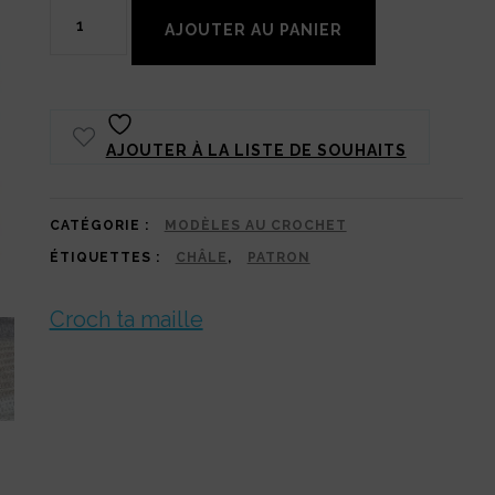
quantité
AJOUTER AU PANIER
de
Patron
Obsession
AJOUTER À LA LISTE DE SOUHAITS
Latte
:
ton
CATÉGORIE :
MODÈLES AU CROCHET
ÉTIQUETTES :
CHÂLE
,
PATRON
futur
projet
Croch ta maille
cocooning