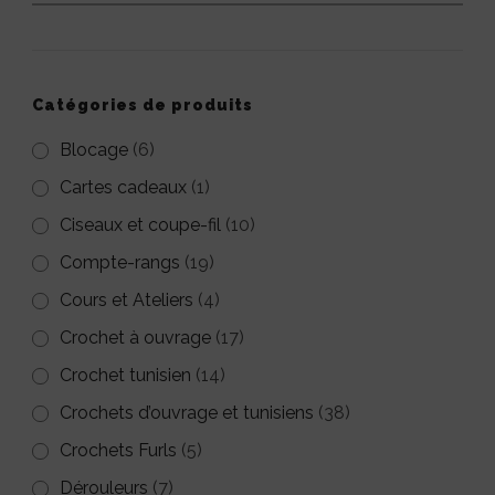
peuvent
pour :
Les
être
options
choisies
peuvent
Catégories de produits
sur
être
la
Blocage
(6)
choisies
page
Cartes cadeaux
(1)
sur
du
Ciseaux et coupe-fil
(10)
la
produit
Compte-rangs
(19)
page
Cours et Ateliers
(4)
du
Crochet à ouvrage
(17)
produit
Crochet tunisien
(14)
Crochets d’ouvrage et tunisiens
(38)
Crochets Furls
(5)
Dérouleurs
(7)