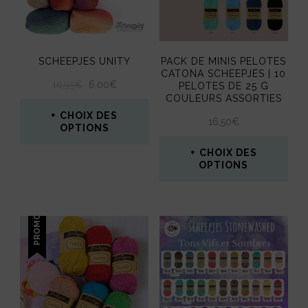
SCHEEPJES UNITY
PACK DE MINIS PELOTES
CATONA SCHEEPJES | 10
LE
LE
10,95
€
6,00
€
PELOTES DE 25 G
PRIX
PRIX
COULEURS ASSORTIES
INITIAL
ACTUEL
CHOIX DES
16,50
€
ÉTAIT :
EST :
OPTIONS
10,95€.
6,00€.
Ce
CHOIX DES
OPTIONS
produit
Ce
a
produit
PROMO !
plusieurs
a
variations.
plusieurs
Les
variations.
options
Les