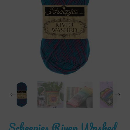
‹
Scheepjes River Washed