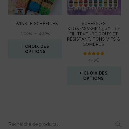
peuvent
options
être
peuvent
choisies
TWINKLE SCHEEPJES
SCHEEPJES
être
STONEWASHED 50G : LE
sur
PLAGE
3,00
€
–
4,20
€
FIL TEXTURÉ DOUX ET
choisies
la
DE
RÉSISTANT, TONS VIFS &
SOMBRES
sur
PRIX :
CHOIX DES
page
3,00€
OPTIONS
la
À
du
Note
4,50
€
Ce
4,20€
5.00
page
produit
sur 5
produit
CHOIX DES
du
OPTIONS
a
produit
Ce
plusieurs
produit
variations.
a
Les
plusieurs
options
Recherche
variations.