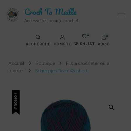
Croch Ta Maille
Accessoires pour le crochet
0
0
WISHLIST
RECHERCHE
COMPTE
0,00€
Votre panier est vide.
Accueil
Boutique
Fils à crocheter ou à
tricoter
Scheepjes River Washed
PROMO !