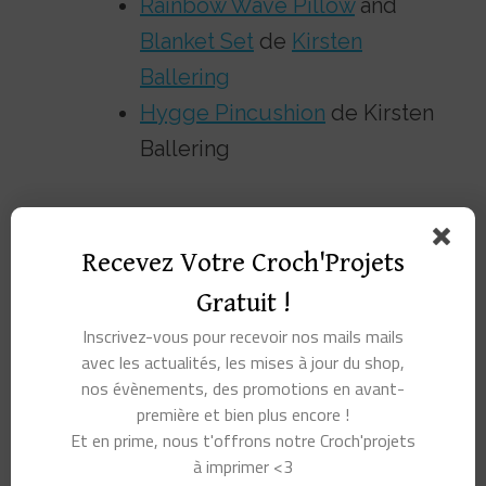
Rainbow Wave Pillow
and
Blanket Set
de
Kirsten
Ballering
Hygge Pincushion
de Kirsten
Ballering
Recevez Votre Croch'Projets
Gratuit !
Inscrivez-vous pour recevoir nos mails mails
Pack de 58 pelotes
Fil Stone Washed Flow
Scheepjes Stone Washed
Scheepjes : Le dégradé
avec les actualités, les mises à jour du shop,
– River Washed
tout en douceur pour tes
nos évènements, des promotions en avant-
projets crochet & tricot
première et bien plus encore !
Et en prime, nous t'offrons notre Croch'projets
à imprimer <3