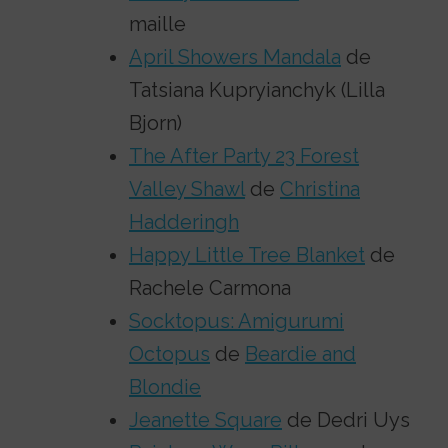
maille
April Showers Mandala
de
Tatsiana Kupryianchyk (Lilla
Bjorn)
The After Party 23 Forest
Valley Shawl
de
Christina
Hadderingh
Happy Little Tree Blanket
de
Rachele Carmona
Socktopus: Amigurumi
Octopus
de
Beardie and
Blondie
Jeanette Square
de Dedri Uys