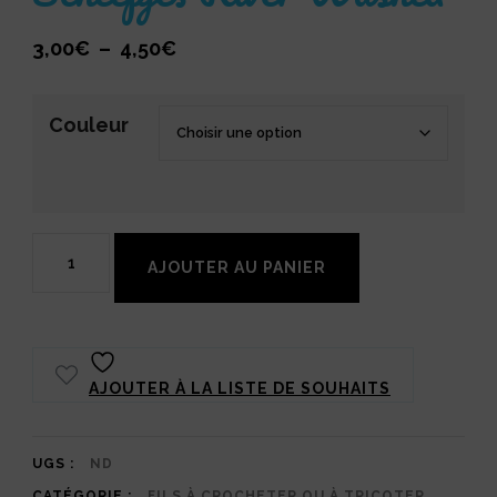
Plage
3,00
€
–
4,50
€
de
prix :
Couleur
3,00€
à
4,50€
quantité
AJOUTER AU PANIER
de
Scheepjes
River
AJOUTER À LA LISTE DE SOUHAITS
Washed
UGS :
ND
CATÉGORIE :
FILS À CROCHETER OU À TRICOTER