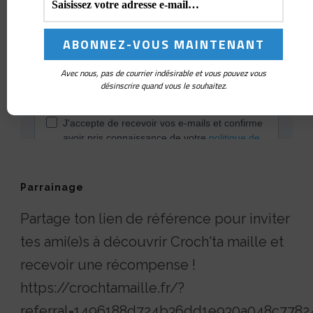
Avec nous, pas de courrier indésirable et vous pouvez vous
désinscrire quand vous le souhaitez.
Parrainage
Partage ton lien de référence pour inviter
tes ami(e)s à découvrir Croch'ta maille et
recevoir une récompense !
https://crochtamaille.fr/?
referral=1496188d724b36dd1e930a048c7782