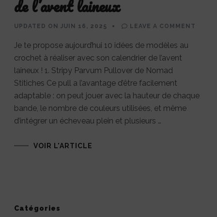
de l’avent laineux
ON
UPDATED ON
JUIN 16, 2025
LEAVE A COMMENT
10
IDÉES
Je te propose aujourd’hui 10 idées de modèles au
DE
MODÈ
crochet à réaliser avec son calendrier de l’avent
AU
CROC
laineux ! 1. Stripy Parvum Pullover de Nomad
À
RÉALI
Stitiches Ce pull a l’avantage d’être facilement
AVEC
SON
adaptable : on peut jouer avec la hauteur de chaque
CALEN
bande, le nombre de couleurs utilisées, et même
DE
L’AVE
d’intégrer un écheveau plein et plusieurs …
LAINE
VOIR L'ARTICLE
Catégories