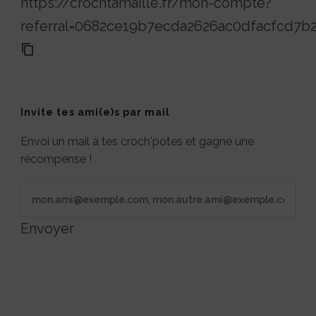
https://crochtamaille.fr/mon-compte?
referral=0682ce19b7ecda2626ac0dfacfcd7b
Invite tes ami(e)s par mail
Envoi un mail à tes croch'potes et gagne une
récompense !
Envoyer