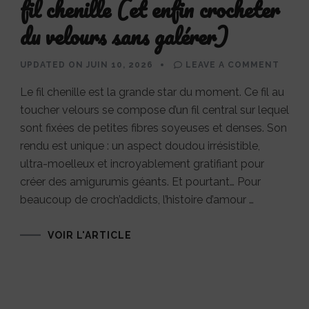
fil chenille (et enfin crocheter
du velours sans galérer)
ON
UPDATED ON
JUIN 10, 2026
LEAVE A COMMENT
COMM
SE
Le fil chenille est la grande star du moment. Ce fil au
RÉCO
AVEC
toucher velours se compose d’un fil central sur lequel
LE
FIL
sont fixées de petites fibres soyeuses et denses. Son
CHEN
(ET
rendu est unique : un aspect doudou irrésistible,
ENFIN
CROC
ultra-moelleux et incroyablement gratifiant pour
DU
créer des amigurumis géants. Et pourtant… Pour
VELO
SANS
beaucoup de croch’addicts, l’histoire d’amour …
GALÉR
VOIR L'ARTICLE