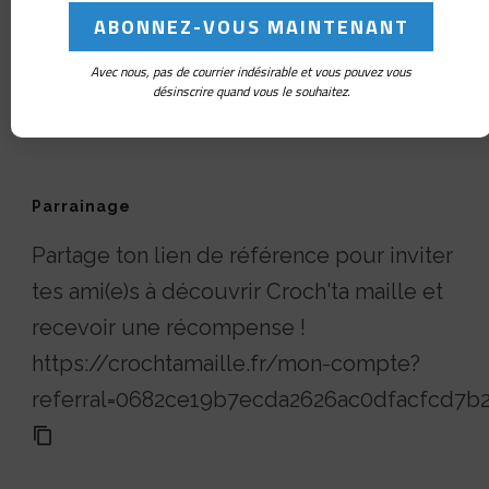
Avec nous, pas de courrier indésirable et vous pouvez vous
désinscrire quand vous le souhaitez.
Parrainage
Partage ton lien de référence pour inviter
tes ami(e)s à découvrir Croch'ta maille et
recevoir une récompense !
https://crochtamaille.fr/mon-compte?
referral=0682ce19b7ecda2626ac0dfacfcd7b