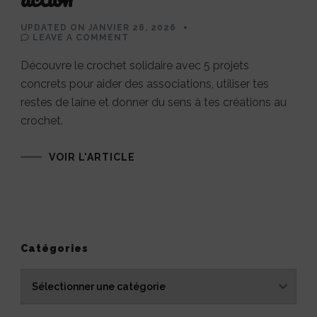
UPDATED ON
JANVIER 26, 2026
ON
LEAVE A COMMENT
5
PROJETS
Découvre le crochet solidaire avec 5 projets
DE
CROCHET
concrets pour aider des associations, utiliser tes
SOLIDAIRE
POUR
restes de laine et donner du sens à tes créations au
ALLIER
CRÉATION
crochet.
ET
BONNE
ACTION
VOIR L'ARTICLE
Catégories
Catégories