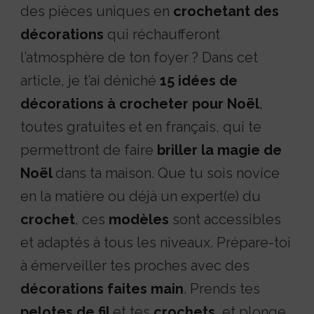
des pièces uniques en
crochetant des
décorations
qui réchaufferont
l’atmosphère de ton foyer ? Dans cet
article, je t’ai déniché
15 idées de
décorations à crocheter pour Noël
,
toutes gratuites et en français, qui te
permettront de faire
briller la magie de
Noël
dans ta maison. Que tu sois novice
en la matière ou déjà un expert(e) du
crochet
, ces
modèles
sont accessibles
et adaptés à tous les niveaux. Prépare-toi
à émerveiller tes proches avec des
décorations faites main
. Prends tes
pelotes
de fil
et tes
crochets
, et plonge