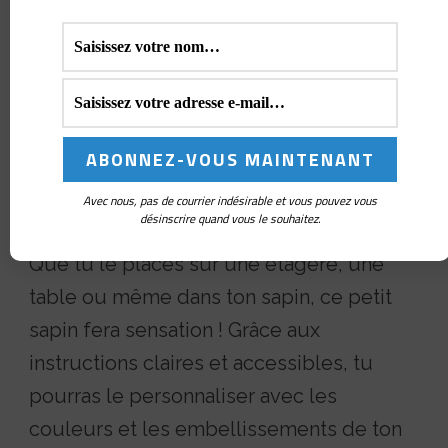
Made By Amy a traduit pour toi un
adorable modèle de petit sapin à
crocheter, initialement conçu par
BautaWitch. Ce projet est parfait pour
créer un sapin unique, entièrement
réalisé au crochet, qui apportera une
Avec nous, pas de courrier indésirable et vous pouvez vous
désinscrire quand vous le souhaitez.
touche artisanale à ta décoration de Noël.
Que tu le places sur une étagère, une
table ou même dans ton sapin, ce petit
sapin fera sensation ! Grâce aux
instructions claires et accessibles, tu
pourras le personnaliser avec les
couleurs et les embellissements de ton