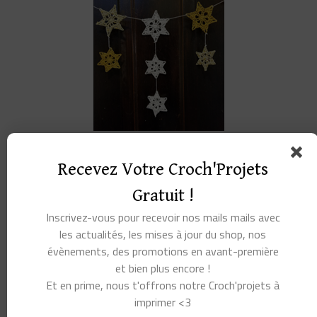
Fabrique ta
guirlande d’étoiles !
Recevez Votre Croch'Projets
Gratuit !
Tuto à retrouver sur Ravelry
Inscrivez-vous pour recevoir nos mails mails avec
les actualités, les mises à jour du shop, nos
évènements, des promotions en avant-première
6. Un petit sapin à
et bien plus encore !
Et en prime, nous t'offrons notre Croch'projets à
décorer
imprimer <3