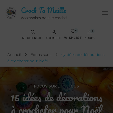
Croch Ta Maille
Accessoires pour le crochet
0
0
WISHLIST
RECHERCHE
COMPTE
0,00€
Votre panier est vide.
Accueil
Focus sur ...
15 idées de décorations
à crocheter pour Noël
FOCUS SUR ...
TOUS
15 idées de décorations
à crocheter pour Noël