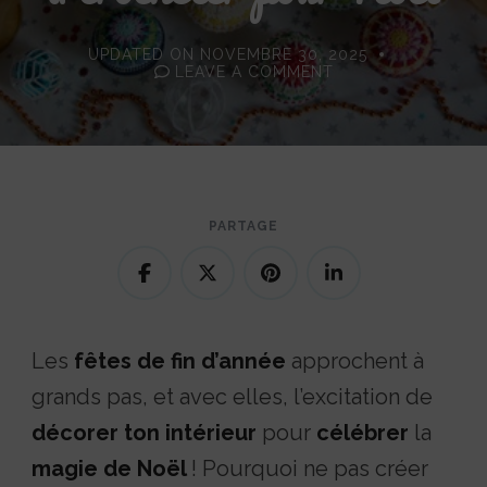
UPDATED ON
NOVEMBRE 30, 2025
ON
LEAVE A COMMENT
15
IDÉES
DE
DÉCORATIONS
À
CROCHETER
POUR
NOËL
PARTAGE
Les
fêtes de fin d’année
approchent à
grands pas, et avec elles, l’excitation de
décorer ton intérieur
pour
célébrer
la
magie de Noël
! Pourquoi ne pas créer