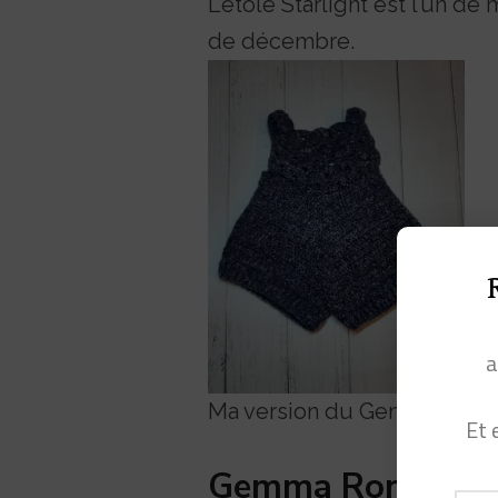
L’étole Starlight est l’un d
de décembre.
a
Ma version du Gemma Rompe
Et 
Gemma Romper