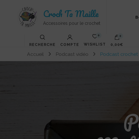
Croch Ta Maille
B
Accessoires pour le crochet
0
0
WISHLIST
RECHERCHE
COMPTE
0,00€
Accueil
Podcast vidéo
Podcast crochet n°
Votre panier est vide.
Po