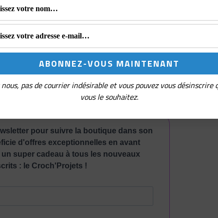
 de
Mon Petit Violon
est un cadeau de
te tout au long de l’année pour offrir ou pour
 Il est en Anglais sur Ravelry, au prix de 4,99$
s ces lignes). J’ai réalisé la taille 6 mois.
nous, pas de courrier indésirable et vous pouvez vous désinscrire
vous le souhaitez.