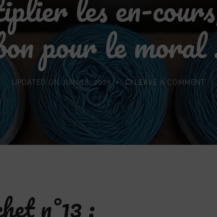
plier les en-cours,
bon pour le moral 
ON
UPDATED ON
JUIN 16, 2025
LEAVE A COMMENT
PO
CR
N°1
:
MU
LE
EN
CO
C’E
BO
PO
LE
MO
!
het n°13 :