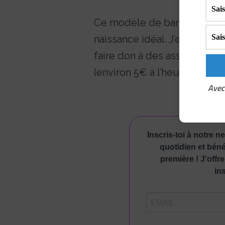
Ce modèle de barboteuse
naissance idéal. J’en crochè
faire don à des associations.
(environ 5€ à l’heure où j’écri
Avec 