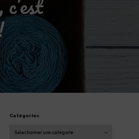
 c’est
!
DCAST
OCHET
3
LTIPLIER
S
-
URS,
ST
N
UR
Catégories
RAL
Catégories