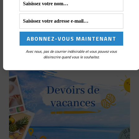
ACTUS
TOUS
Francrochet, LE collectif des
entreprises du crochet
francophone
Avec nous, pas de courrier indésirable et vous pouvez vous
VOIR L'ARTICLE
désinscrire quand vous le souhaitez.