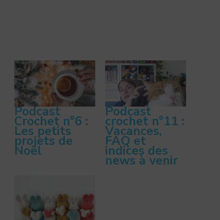
Podcast
Podcast
Crochet n°6 :
crochet n°11 :
Les petits
Vacances,
projets de
FAQ et
Noël
indices des
news à venir