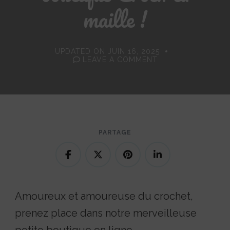
maille !
UPDATED ON
JUIN 16, 2025
ON
LEAVE A COMMENT
BIENVENUE
SUR
LA
BOUTIQUE
CROCH’TA
MAILLE
!
PARTAGE
Amoureux et amoureuse du crochet,
prenez place dans notre merveilleuse