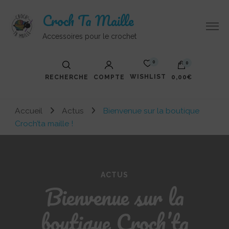
Croch Ta Maille
Accessoires pour le crochet
0
0
WISHLIST
RECHERCHE
COMPTE
0,00€
Votre panier est vide.
Accueil
Actus
Bienvenue sur la boutique
Croch’ta maille !
ACTUS
Bienvenue sur la
boutique Croch’ta