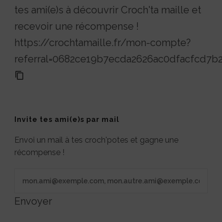
tes ami(e)s à découvrir Croch'ta maille et
recevoir une récompense !
https://crochtamaille.fr/mon-compte?
referral=0682ce19b7ecda2626ac0dfacfcd7b
Invite tes ami(e)s par mail
Envoi un mail à tes croch'potes et gagne une
récompense !
Envoyer