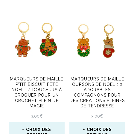
Ce
produit
a
plusieurs
variations.
Les
options
peuvent
MARQUEURS DE MAILLE
MARQUEURS DE MAILLE
être
P’TIT BISCUIT FÊTE
OURSONS DE NOËL : 2
NOËL | 2 DOUCEURS À
ADORABLES
choisies
CROQUER POUR UN
COMPAGNONS POUR
CROCHET PLEIN DE
DES CRÉATIONS PLEINES
sur
MAGIE
DE TENDRESSE
la
3,00
€
3,00
€
page
CHOIX DES
CHOIX DES
du