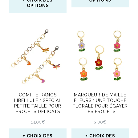
CHOIX DES
OPTIONS
OPTIONS
À
Ce
5,25€
Ce
produit
produit
a
a
plusieurs
plusieurs
variations.
variations.
Les
Les
options
options
peuvent
peuvent
être
COMPTE-RANGS
MARQUEUR DE MAILLE
être
LIBELLULE : SPÉCIAL
FLEURS : UNE TOUCHE
choisies
PETITE TAILLE POUR
FLORALE POUR ÉGAYER
choisies
PROJETS DÉLICATS
TES PROJETS
sur
sur
13,00
€
3,00
€
la
la
page
CHOIX DES
CHOIX DES