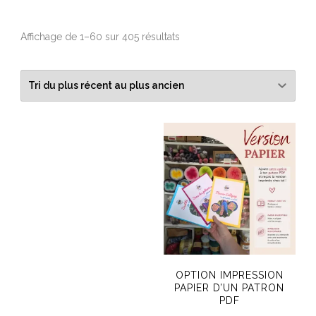
Trié
Affichage de 1–60 sur 405 résultats
du
plus
récent
au
plus
ancien
OPTION IMPRESSION
PAPIER D’UN PATRON
PDF