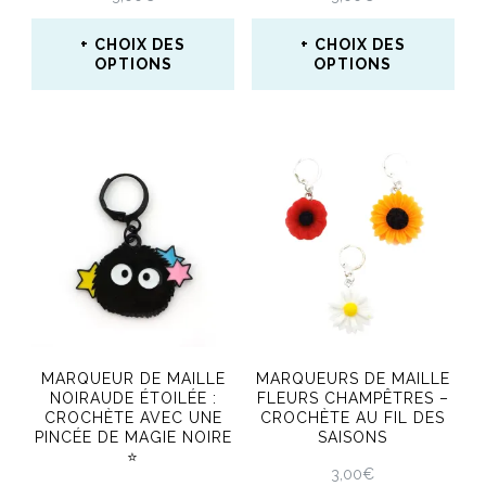
la
CHOIX DES
CHOIX DES
page
OPTIONS
OPTIONS
du
Ce
Ce
produit
produit
produit
a
a
plusieurs
plusieurs
variations.
variations.
Les
Les
options
options
peuvent
peuvent
MARQUEUR DE MAILLE
MARQUEURS DE MAILLE
être
être
NOIRAUDE ÉTOILÉE :
FLEURS CHAMPÊTRES –
CROCHÈTE AVEC UNE
CROCHÈTE AU FIL DES
choisies
choisies
PINCÉE DE MAGIE NOIRE
SAISONS
⭐
sur
sur
3,00
€