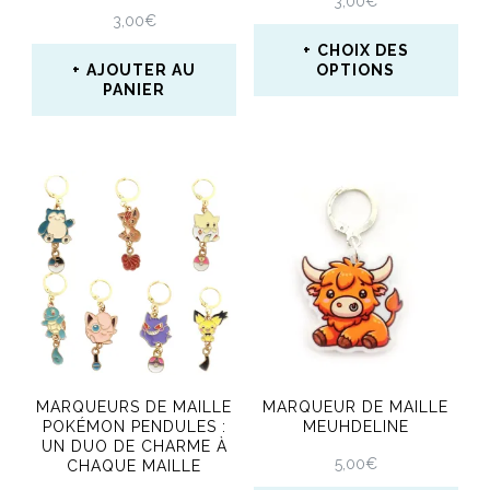
3,00
€
la
3,00
€
page
CHOIX DES
AJOUTER AU
OPTIONS
du
PANIER
Ce
produit
produit
a
plusieurs
variations.
Les
options
peuvent
être
MARQUEURS DE MAILLE
MARQUEUR DE MAILLE
POKÉMON PENDULES :
MEUHDELINE
choisies
UN DUO DE CHARME À
5,00
€
CHAQUE MAILLE
sur