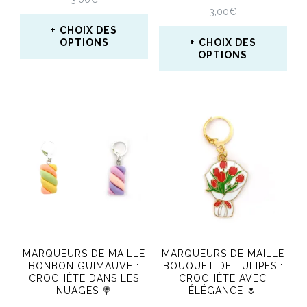
3,00
€
la
CHOIX DES
page
OPTIONS
CHOIX DES
OPTIONS
du
Ce
Ce
produit
produit
produit
a
a
plusieurs
plusieurs
variations.
variations.
Les
Les
options
options
peuvent
peuvent
être
MARQUEURS DE MAILLE
MARQUEURS DE MAILLE
être
BONBON GUIMAUVE :
BOUQUET DE TULIPES :
choisies
CROCHÈTE DANS LES
CROCHÈTE AVEC
choisies
NUAGES 🍭
ÉLÉGANCE 🌷
sur