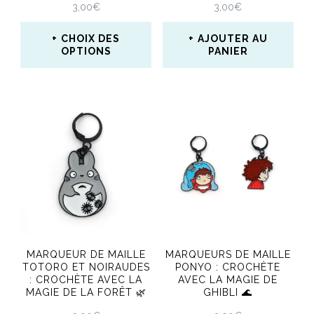
sur
3,00
€
3,00
€
la
la
page
CHOIX DES
AJOUTER AU
page
OPTIONS
PANIER
du
du
Ce
produit
produit
produit
a
plusieurs
variations.
Les
options
peuvent
MARQUEUR DE MAILLE
MARQUEURS DE MAILLE
être
TOTORO ET NOIRAUDES
PONYO : CROCHÈTE
: CROCHÈTE AVEC LA
AVEC LA MAGIE DE
choisies
MAGIE DE LA FORÊT 🌿
GHIBLI 🌊
sur