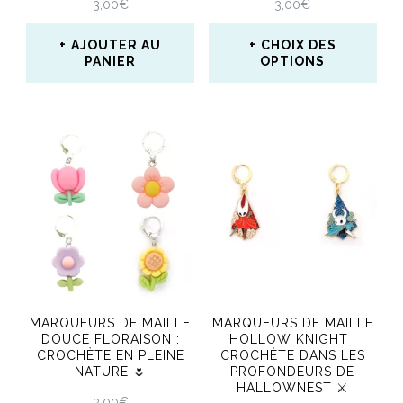
3,00
€
3,00
€
AJOUTER AU
CHOIX DES
PANIER
OPTIONS
Ce
produit
a
plusieurs
variations.
Les
options
peuvent
MARQUEURS DE MAILLE
MARQUEURS DE MAILLE
être
DOUCE FLORAISON :
HOLLOW KNIGHT :
CROCHÈTE EN PLEINE
CROCHÈTE DANS LES
choisies
NATURE 🌷
PROFONDEURS DE
HALLOWNEST ⚔️
sur
3,00
€