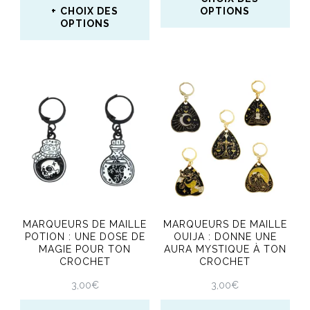
page
CHOIX DES
OPTIONS
OPTIONS
du
Ce
Ce
produit
produit
produit
a
a
plusieurs
plusieurs
variations.
variations.
Les
Les
options
options
peuvent
peuvent
être
MARQUEURS DE MAILLE
MARQUEURS DE MAILLE
être
POTION : UNE DOSE DE
OUIJA : DONNE UNE
choisies
MAGIE POUR TON
AURA MYSTIQUE À TON
choisies
CROCHET
CROCHET
sur
sur
3,00
€
3,00
€
la
la