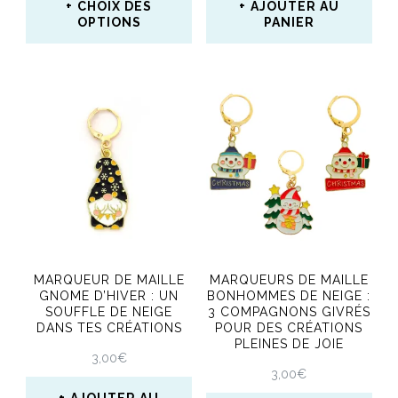
CHOIX DES
AJOUTER AU
OPTIONS
PANIER
Ce
produit
a
plusieurs
variations.
Les
options
peuvent
MARQUEUR DE MAILLE
MARQUEURS DE MAILLE
être
GNOME D’HIVER : UN
BONHOMMES DE NEIGE :
SOUFFLE DE NEIGE
3 COMPAGNONS GIVRÉS
choisies
DANS TES CRÉATIONS
POUR DES CRÉATIONS
PLEINES DE JOIE
sur
3,00
€
3,00
€
la