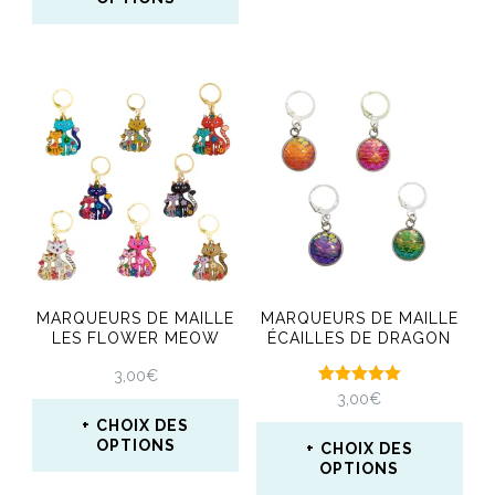
produit
produit
produit
Ce
a
produit
plusieurs
a
variations.
plusieurs
Les
variations.
options
Les
peuvent
options
être
peuvent
choisies
MARQUEURS DE MAILLE
MARQUEURS DE MAILLE
être
LES FLOWER MEOW
ÉCAILLES DE DRAGON
sur
choisies
3,00
€
la
Note
3,00
€
sur
5.00
page
CHOIX DES
sur 5
la
OPTIONS
CHOIX DES
du
OPTIONS
page
Ce
produit