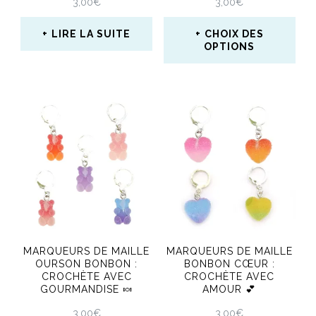
3,00
€
3,00
€
la
LIRE LA SUITE
CHOIX DES
page
OPTIONS
du
Ce
produit
produit
a
plusieurs
variations.
Les
options
peuvent
MARQUEURS DE MAILLE
MARQUEURS DE MAILLE
être
OURSON BONBON :
BONBON CŒUR :
CROCHÈTE AVEC
CROCHÈTE AVEC
choisies
GOURMANDISE 🍬
AMOUR 💕
sur
3,00
€
3,00
€