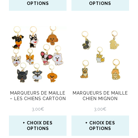
page
OPTIONS
OPTIONS
du
du
Ce
Ce
produit
produit
produit
produit
a
a
plusieurs
plusieurs
variations.
variations.
Les
Les
options
options
peuvent
peuvent
MARQUEURS DE MAILLE
MARQUEURS DE MAILLE
être
être
– LES CHIENS CARTOON
CHIEN MIGNON
choisies
choisies
3,00
€
3,00
€
sur
sur
CHOIX DES
CHOIX DES
la
la
OPTIONS
OPTIONS
page
page