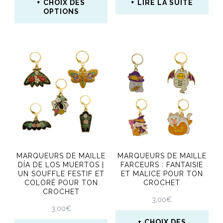
CHOIX DES
LIRE LA SUITE
page
page
OPTIONS
du
du
Ce
produit
produit
produit
a
plusieurs
variations.
Les
options
peuvent
MARQUEURS DE MAILLE
MARQUEURS DE MAILLE
être
DÍA DE LOS MUERTOS |
FARCEURS : FANTAISIE
UN SOUFFLE FESTIF ET
ET MALICE POUR TON
choisies
COLORÉ POUR TON
CROCHET
CROCHET
sur
3,00
€
3,00
€
la
CHOIX DES