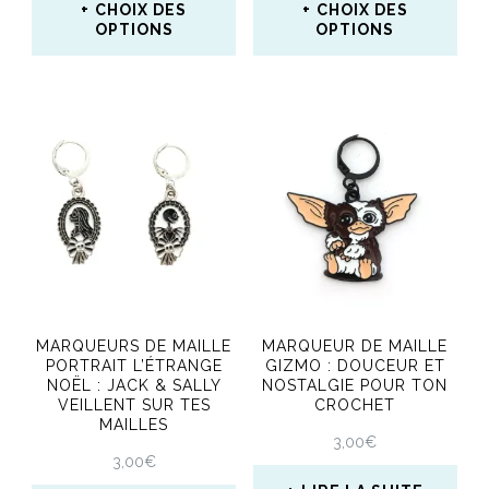
page
CHOIX DES
CHOIX DES
page
OPTIONS
OPTIONS
du
du
Ce
Ce
produit
produit
produit
produit
a
a
plusieurs
plusieurs
variations.
variations.
Les
Les
options
options
peuvent
peuvent
MARQUEURS DE MAILLE
MARQUEUR DE MAILLE
être
être
PORTRAIT L’ÉTRANGE
GIZMO : DOUCEUR ET
NOËL : JACK & SALLY
NOSTALGIE POUR TON
choisies
choisies
VEILLENT SUR TES
CROCHET
MAILLES
sur
sur
3,00
€
3,00
€
la
la