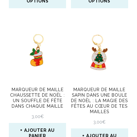
OPTIONS
OPTIONS
produit
Ce
Ce
produit
produit
a
a
plusieurs
plusieurs
variations.
variations.
Les
Les
options
options
peuvent
peuvent
MARQUEUR DE MAILLE
MARQUEUR DE MAILLE
être
être
CHAUSSETTE DE NOËL :
SAPIN DANS UNE BOULE
UN SOUFFLE DE FÊTE
DE NOËL : LA MAGIE DES
choisies
choisies
DANS CHAQUE MAILLE
FÊTES AU CŒUR DE TES
MAILLES
sur
sur
3,00
€
3,00
€
la
la
AJOUTER AU
page
page
PANIER
AJOUTER AU