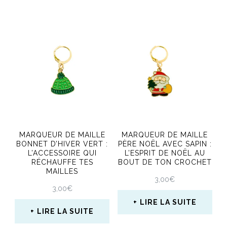
Ce
du
produit
produit
produit
a
a
plusieurs
plusieurs
variations.
variations.
Les
Les
options
options
peuvent
peuvent
être
MARQUEUR DE MAILLE
MARQUEUR DE MAILLE
être
BONNET D’HIVER VERT :
PÈRE NOËL AVEC SAPIN :
choisies
L’ACCESSOIRE QUI
L’ESPRIT DE NOËL AU
choisies
sur
RÉCHAUFFE TES
BOUT DE TON CROCHET
MAILLES
sur
la
3,00
€
3,00
€
la
page
LIRE LA SUITE
page
LIRE LA SUITE
du
du