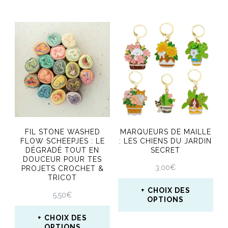
Ce
Ce
du
du
produit
produit
produit
produit
a
a
plusieurs
plusieurs
variations.
variations.
Les
Les
options
options
peuvent
peuvent
FIL STONE WASHED
MARQUEURS DE MAILLE
être
être
FLOW SCHEEPJES : LE
: LES CHIENS DU JARDIN
DÉGRADÉ TOUT EN
SECRET
choisies
choisies
DOUCEUR POUR TES
3,00
€
PROJETS CROCHET &
sur
sur
TRICOT
la
la
CHOIX DES
5,50
€
OPTIONS
page
page
Ce
CHOIX DES
du
du
OPTIONS