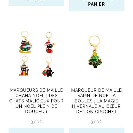
PANIER
du
du
produit
produit
MARQUEURS DE MAILLE
MARQUEUR DE MAILLE
CHAHA NOËL | DES
SAPIN DE NOËL À
CHATS MALICIEUX POUR
BOULES : LA MAGIE
UN NOËL PLEIN DE
HIVERNALE AU CŒUR
DOUCEUR
DE TON CROCHET
3,00
€
3,00
€