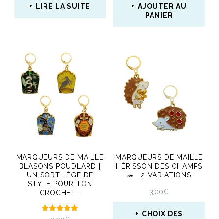
LIRE LA SUITE
AJOUTER AU
page
PANIER
du
produit
MARQUEURS DE MAILLE
MARQUEURS DE MAILLE
BLASONS POUDLARD |
HÉRISSON DES CHAMPS
UN SORTILÈGE DE
🦔 | 2 VARIATIONS
STYLE POUR TON
3,00
€
CROCHET !
CHOIX DES
Note