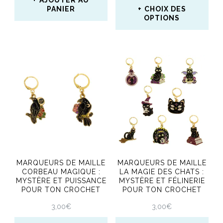
AJOUTER AU
page
PANIER
CHOIX DES
OPTIONS
du
Ce
produit
produit
a
plusieurs
variations.
Les
options
peuvent
MARQUEURS DE MAILLE
MARQUEURS DE MAILLE
être
CORBEAU MAGIQUE :
LA MAGIE DES CHATS :
MYSTÈRE ET PUISSANCE
MYSTÈRE ET FÉLINERIE
choisies
POUR TON CROCHET
POUR TON CROCHET
sur
3,00
€
3,00
€
la