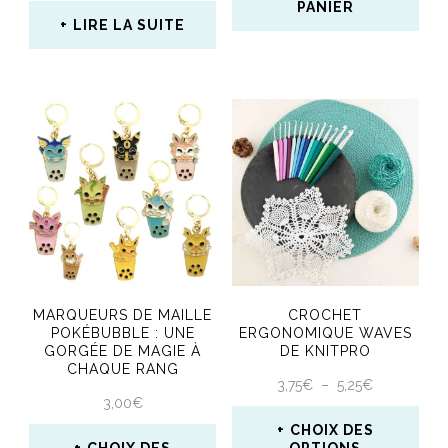
PANIER
page
LIRE LA SUITE
du
produit
MARQUEURS DE MAILLE
CROCHET
POKÉBUBBLE : UNE
ERGONOMIQUE WAVES
GORGÉE DE MAGIE À
DE KNITPRO
CHAQUE RANG
PLAGE
3,75
€
–
5,25
€
3,00
€
DE
PRIX :
CHOIX DES
3,75€