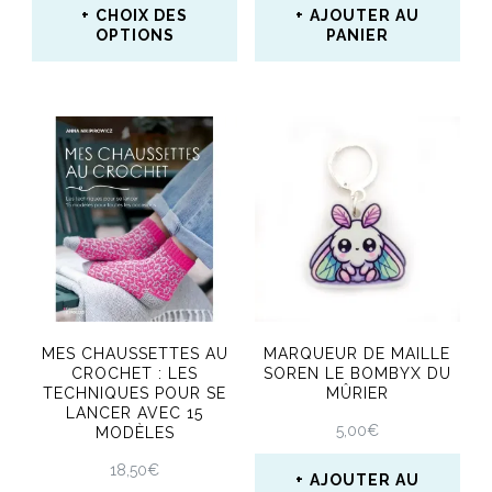
CHOIX DES
AJOUTER AU
la
OPTIONS
PANIER
page
Ce
du
produit
produit
a
plusieurs
variations.
Les
options
peuvent
MES CHAUSSETTES AU
MARQUEUR DE MAILLE
être
CROCHET : LES
SOREN LE BOMBYX DU
TECHNIQUES POUR SE
MÛRIER
choisies
LANCER AVEC 15
5,00
€
MODÈLES
sur
18,50
€
la
AJOUTER AU