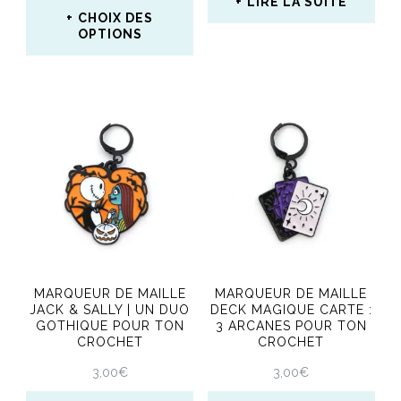
LIRE LA SUITE
page
page
CHOIX DES
OPTIONS
du
du
Ce
produit
produit
produit
a
plusieurs
variations.
Les
options
peuvent
MARQUEUR DE MAILLE
MARQUEUR DE MAILLE
être
JACK & SALLY | UN DUO
DECK MAGIQUE CARTE :
GOTHIQUE POUR TON
3 ARCANES POUR TON
choisies
CROCHET
CROCHET
sur
3,00
€
3,00
€
la