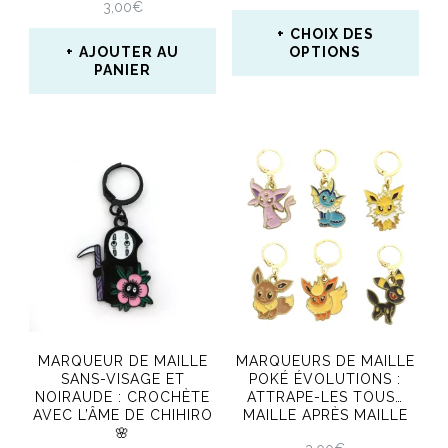
3,00
€
la
la
CHOIX DES
page
page
AJOUTER AU
OPTIONS
PANIER
du
du
Ce
produit
produit
produit
a
plusieurs
variations.
Les
options
peuvent
être
MARQUEUR DE MAILLE
MARQUEURS DE MAILLE
SANS-VISAGE ET
POKÉ ÉVOLUTIONS :
choisies
NOIRAUDE : CROCHÈTE
ATTRAPE-LES TOUS…
AVEC L’ÂME DE CHIHIRO
MAILLE APRÈS MAILLE
sur
🌸