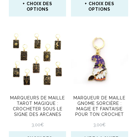
CHOIX DES
CHOIX DES
page
OPTIONS
OPTIONS
du
Ce
Ce
produit
produit
produit
a
a
plusieurs
plusieurs
variations.
variations.
Les
Les
options
options
peuvent
peuvent
MARQUEURS DE MAILLE
MARQUEUR DE MAILLE
être
être
TAROT MAGIQUE :
GNOME SORCIÈRE :
CROCHETER SOUS LE
MAGIE ET FANTAISIE
choisies
choisies
SIGNE DES ARCANES
POUR TON CROCHET
sur
sur
3,00
€
3,00
€
la
la