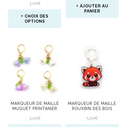
3,00
€
la
AJOUTER AU
PANIER
page
CHOIX DES
OPTIONS
du
Ce
produit
produit
a
plusieurs
variations.
Les
options
peuvent
MARQUEUR DE MAILLE
MARQUEUR DE MAILLE
être
MUGUET PRINTANIER
ROUXBIN DES BOIS
choisies
3,00
€
5,00
€
sur