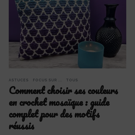
ASTUCES
FOCUS SUR ...
TOUS
Comment choisir ses couleurs
en crochet mosaïque : guide
complet pour des motifs
réussis