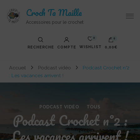
Croch Ta Maille
Accessoires pour le crochet
0
0
WISHLIST
RECHERCHE
COMPTE
0,00€
Votre panier est vide.
Accueil
Podcast vidéo
Podcast Crochet n°2
: Les vacances arrivent !
PODCAST VIDÉO
TOUS
Podcast Crochet n°2 :
Les vacances arrivent !