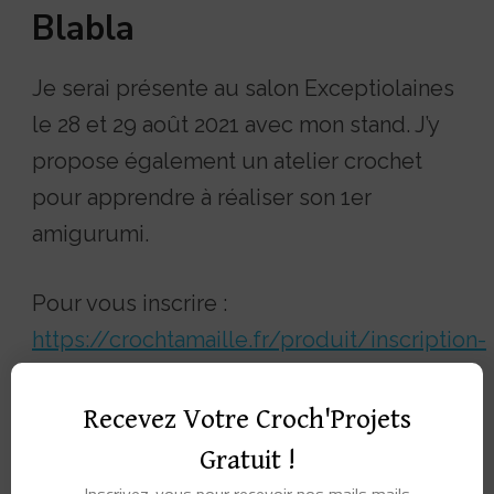
Blabla
Je serai présente au salon Exceptiolaines
le 28 et 29 août 2021 avec mon stand. J’y
propose également un atelier crochet
pour apprendre à réaliser son 1er
amigurumi.
Pour vous inscrire :
https://crochtamaille.fr/produit/inscription-
atelier-amigurumi-exceptiolaines
Recevez Votre Croch'Projets
Les expéditions de vos commandes sur
Gratuit !
la boutique seront interrompues pendant