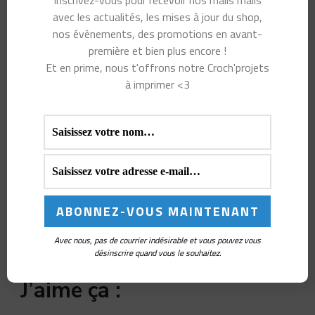
Inscrivez-vous pour recevoir nos mails mails
mes vacances et reprendront le 16 août
avec les actualités, les mises à jour du shop,
nos évènements, des promotions en avant-
2021.
première et bien plus encore !
Et en prime, nous t'offrons notre Croch'projets
Merci d’avoir passé ce moment avec moi,
à imprimer <3
à bientôt 🙂
Partager :
X
Facebook
Pinterest
Avec nous, pas de courrier indésirable et vous pouvez vous
désinscrire quand vous le souhaitez.
J’aime ça :