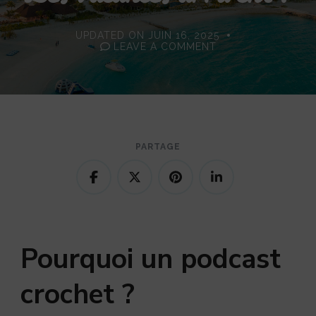
UPDATED ON
JUIN 16, 2025
ON
LEAVE A COMMENT
PODCAST
CROCHET
N°2
:
LES
VACANCES
ARRIVENT
!
PARTAGE
Pourquoi un podcast
crochet ?