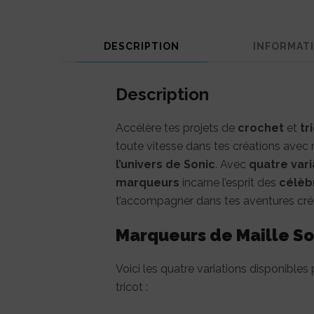
DESCRIPTION
INFORMAT
Description
Accélère tes projets de
crochet
et
tr
toute vitesse dans tes créations avec
l’univers de Sonic
. Avec
quatre vari
marqueurs
incarne l’esprit des
célèb
t’accompagner dans tes aventures cré
Marqueurs de Maille Son
Voici les quatre variations disponibles
tricot :