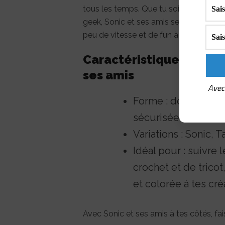
tous les temps. Que tu sois crocheteur,
geek, Sonic et ses amis seront les com
peu de vitesse et de fun à tes projet
Caractéristiques des M
ses amis
Avec 
Forme : dormeuse r
sécurisée
Variations : Sonic, 
Idéal pour : suivre 
crochet et de trico
et colorée à tes cré
Avec Sonic et ses amis à tes côtés, fai