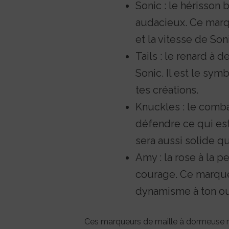
Sonic : le hérisson
audacieux. Ce marq
et la vitesse de Soni
Tails : le renard à
Sonic. Il est le sym
tes créations.
Knuckles : le comba
défendre ce qui est
sera aussi solide q
Amy : la rose à la p
courage. Ce marque
dynamisme à ton o
Ces marqueurs de maille à dormeuse ron