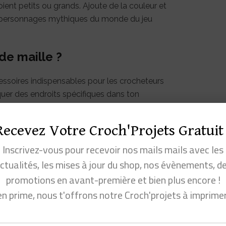
soient petits ou grands. Ajoute de la couleur et
es personnages mythiques du monde du jeu
de maille ?
ssoires indispensables pour les crocheteurs
rquer des endroits spécifiques dans ton
un changement de motif. Cela t’aide à garder
eurs et organiser facilement ton projet. Nos
Recevez Votre Croch'Projets Gratuit 
ues et sécurisés pour tous les types de fils,
é à ton ouvrage.
Inscrivez-vous pour recevoir nos mails mails avec les
ctualités, les mises à jour du shop, nos évènements, d
s de Sonic !
promotions en avant-première et bien plus encore !
en prime, nous t'offrons notre Croch'projets à imprime
de Sonic et de ses amis, ces marqueurs de maille
s te permettent de suivre facilement tes mailles,
il à l’un des jeux vidéo les plus populaires de