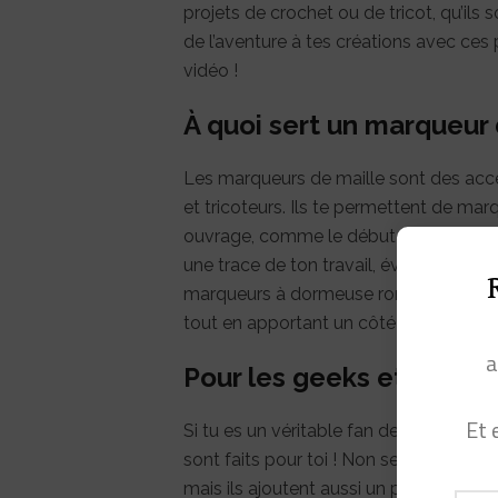
projets de crochet ou de tricot, qu’ils 
de l’aventure à tes créations avec c
vidéo !
À quoi sert un marqueur 
Les marqueurs de maille sont des acce
et tricoteurs. Ils te permettent de ma
ouvrage, comme le début d’un rang ou 
une trace de ton travail, éviter les err
marqueurs à dormeuse ronde sont pratiq
tout en apportant un côté fun et color
a
Pour les geeks et les fan
Et 
Si tu es un véritable fan de l’univers 
sont faits pour toi ! Non seulement, il
mais ils ajoutent aussi un petit clin d’œ