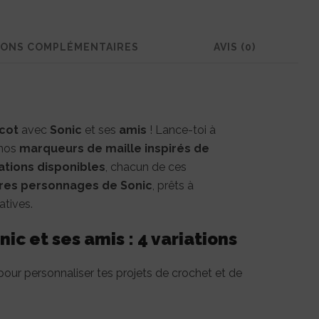
-
4
IONS COMPLÉMENTAIRES
AVIS (0)
variations
icot
avec
Sonic
et ses
amis
! Lance-toi à
 nos
marqueurs de maille inspirés de
ations disponibles
, chacun de ces
res personnages de Sonic
, prêts à
atives.
ic et ses amis : 4 variations
 pour personnaliser tes projets de crochet et de