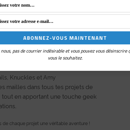
 tricoteur ou simple passionné de l’univers
pagnons idéaux pour ta créativité. Ajoute un
s avec ces personnages emblématiques !
arqueurs de Maille Sonic et
nous, pas de courrier indésirable et vous pouvez vous désinscrire
vous le souhaitez.
onde pour une utilisation simple et
Tails, Knuckles et Amy
les mailles dans tous tes projets de
t, tout en apportant une touche geek
ations.
s de chaque projet une véritable aventure !