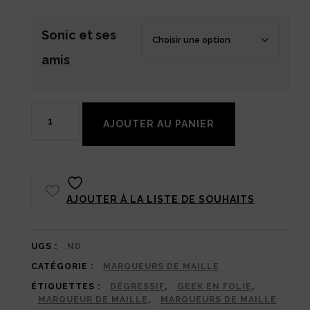
Sonic et ses
amis
quantité
AJOUTER AU PANIER
de
Marqueurs
de
AJOUTER À LA LISTE DE SOUHAITS
Maille
Sonic
et
UGS :
ND
CATÉGORIE :
MARQUEURS DE MAILLE
ses
ÉTIQUETTES :
DÉGRESSIF
,
GEEK EN FOLIE
,
amis
MARQUEUR DE MAILLE
,
MARQUEURS DE MAILLE