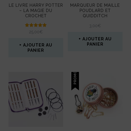
page
LE LIVRE HARRY POTTER
MARQUEUR DE MAILLE
du
– LA MAGIE DU
POUDLARD ET
CROCHET
QUIDDITCH
produit
3,00
€
Note
25,00
€
5.00
AJOUTER AU
sur 5
PANIER
AJOUTER AU
PANIER
PROMO !