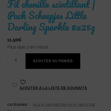
Fil chenille scintillant |
Pack Scheepjes Little
Darling Sparkle 8x25g
11,50
€
Plus que 2 en stock
quantité
AJOUTER AU PANIER
de
Fil
chenille
AJOUTER À LA LISTE DE SOUHAITS
scintillant
|
Pack
CATÉGORIE :
FILS À CROCHETER OU À TRICOTER