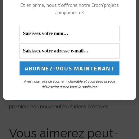
Et en prime, nous t'offrons notre Croch'projets
fête ou un petit doudou lumineux, ce pack t’offre tout
à imprimer <3
ce qu’il faut pour donner vie à tes idées avec
brillance et douceur.
✨ Pour un crochet encore plus fluide et agréable,
pense à jeter un œil à nos
marqueurs de
mailles
et
compte-rangs
: des indispensables pour
t’accompagner dans tous tes projets ! 🧶
Tu veux encore plus d’inspiration et d’astuces ?
Avec nous, pas de courrier indésirable et vous pouvez vous
Retrouve-nous sur nos réseaux sociaux
désinscrire quand vous le souhaitez.
:
Instagram,
Facebook,
YouTube
… et n’oublie pas de
t’
inscrire à notre newsletter
pour recevoir en avant-
première nos nouveautés et idées créatives.
Vous aimerez peut-