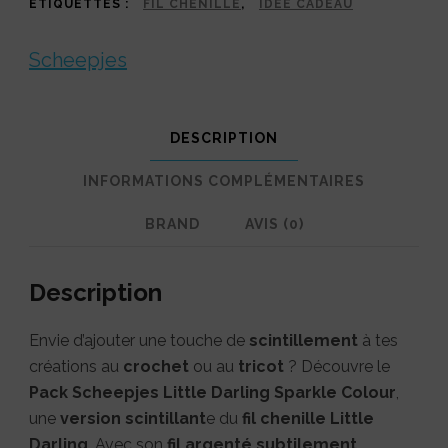
ÉTIQUETTES :
FIL CHENILLE
,
IDÉE CADEAU
Scheepjes
Little
Scheepjes
Darling
Sparkle
DESCRIPTION
8x25g
INFORMATIONS COMPLÉMENTAIRES
BRAND
AVIS (0)
Description
Envie d’ajouter une touche de
scintillement
à tes
créations au
crochet
ou au
tricot
? Découvre le
Pack
Scheepjes Little Darling Sparkle Colour
,
une
version scintillant
e du
fil chenille
Little
Darling
. Avec son
fil argenté subtilement