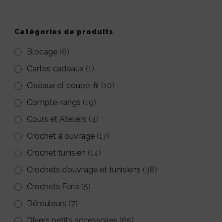
être
choisies
Catégories de produits
sur
Blocage
(6)
la
Cartes cadeaux
(1)
page
Ciseaux et coupe-fil
(10)
du
Compte-rangs
(19)
produit
Cours et Ateliers
(4)
Crochet à ouvrage
(17)
Crochet tunisien
(14)
Crochets d’ouvrage et tunisiens
(38)
Crochets Furls
(5)
Dérouleurs
(7)
Divers petits accessoires
(65)