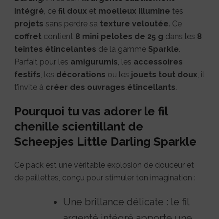
intégré
, ce
fil doux
et
moelleux
illumine
tes
projets
sans perdre sa
texture veloutée
. Ce
coffret
contient
8 mini pelotes de 25 g
dans les
8
teintes étincelantes
de la gamme
Sparkle
.
Parfait pour les
amigurumis
, les
accessoires
festifs
, les
décorations
ou les
jouets tout doux
, il
t’invite à
créer des ouvrages étincellants
.
Pourquoi tu vas adorer le fil
chenille scientillant de
Scheepjes Little Darling Sparkle
Ce pack est une véritable explosion de douceur et
de paillettes, conçu pour stimuler ton imagination :
Une brillance délicate : le fil
argenté intégré apporte une