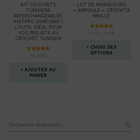
KIT CROCHETS
LOT DE MARQUEURS
TUNISIENS
« AMPOULE » CROCH’TA
INTERCHANGEABLES
MAILLE
KNITPRO SYMFONIE |
L’OUTIL IDÉAL POUR
Note
VOS PROJETS AU
LE
LE
5,00
€
3,00
€
5.00
CROCHET TUNISIEN
PRIX
PRIX
sur 5
INITIAL
ACTUEL
CHOIX DES
ÉTAIT :
EST :
OPTIONS
Note
90,00
€
5,00€.
3,00€.
5.00
sur 5
Ce
AJOUTER AU
produit
PANIER
a
plusieurs
variations.
Les
Recherche
options
pour :
peuvent