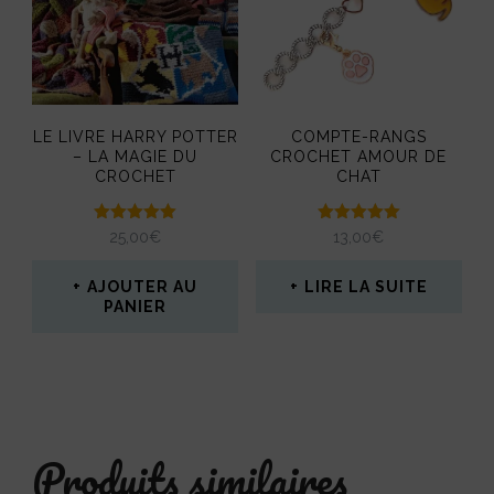
LE LIVRE HARRY POTTER
COMPTE-RANGS
– LA MAGIE DU
CROCHET AMOUR DE
CROCHET
CHAT
Note
Note
25,00
€
13,00
€
5.00
5.00
sur 5
sur 5
AJOUTER AU
LIRE LA SUITE
PANIER
Produits similaires