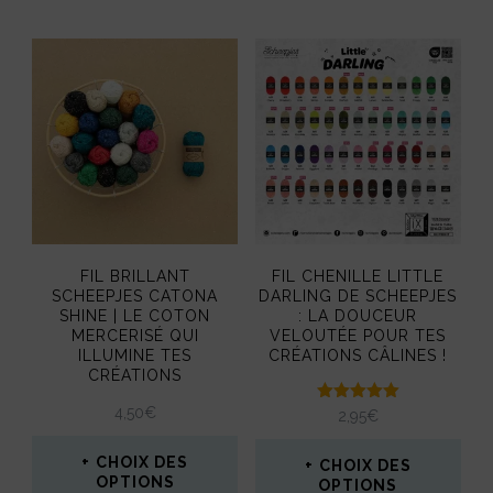
a
plusieurs
variations.
Les
options
peuvent
être
FIL BRILLANT
FIL CHENILLE LITTLE
choisies
SCHEEPJES CATONA
DARLING DE SCHEEPJES
SHINE | LE COTON
: LA DOUCEUR
sur
MERCERISÉ QUI
VELOUTÉE POUR TES
la
ILLUMINE TES
CRÉATIONS CÂLINES !
CRÉATIONS
page
4,50
€
Note
2,95
€
du
5.00
sur 5
CHOIX DES
produit
CHOIX DES
OPTIONS
OPTIONS