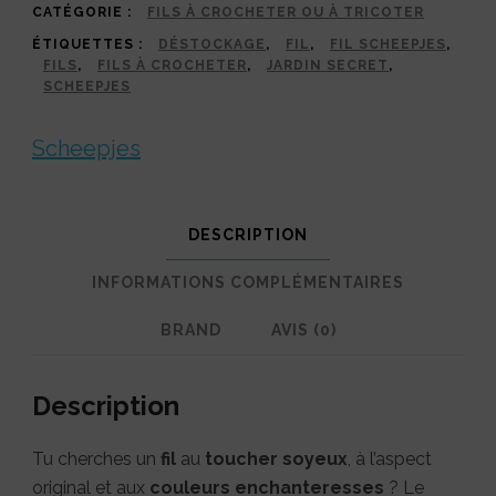
CATÉGORIE :
FILS À CROCHETER OU À TRICOTER
fil
ÉTIQUETTES :
DÉSTOCKAGE
,
FIL
,
FIL SCHEEPJES
,
plein
FILS
,
FILS À CROCHETER
,
JARDIN SECRET
,
SCHEEPJES
de
poésie
Scheepjes
pour
tes
DESCRIPTION
créations
!
INFORMATIONS COMPLÉMENTAIRES
BRAND
AVIS (0)
Description
Tu cherches un
fil
au
toucher soyeux
, à l’aspect
original et aux
couleurs enchanteresses
? Le