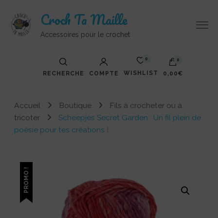
Croch Ta Maille
Accessoires pour le crochet
0
0
WISHLIST
RECHERCHE
COMPTE
0,00€
Accueil
Boutique
Fils à crocheter ou à
tricoter
Scheepjes Secret Garden : Un fil plein de
poésie pour tes créations !
PROMO !