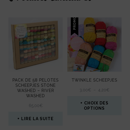
PROMO !
PACK DE 58 PELOTES
TWINKLE SCHEEPJES
SCHEEPJES STONE
PLAGE
3,00
€
–
4,20
€
WASHED – RIVER
WASHED
DE
PRIX :
CHOIX DES
65,00
€
3,00€
OPTIONS
À
Ce
LIRE LA SUITE
4,20€
produit