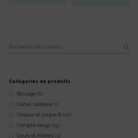
Ce
Ce
produit
produit
a
a
plusieurs
plusieurs
Recherche
variations.
variations.
pour :
Les
Les
options
options
peuvent
peuvent
Catégories de produits
être
être
Blocage
(6)
choisies
choisies
Cartes cadeaux
(1)
sur
sur
Ciseaux et coupe-fil
(10)
la
la
Compte-rangs
(19)
page
page
Cours et Ateliers
(4)