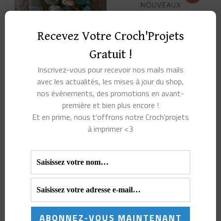
Recevez Votre Croch'Projets
Gratuit !
Inscrivez-vous pour recevoir nos mails mails
LES AMIS DE PICA PAU
SACS ET PANIERS AU
CROCHET
avec les actualités, les mises à jour du shop,
19,00
€
nos évènements, des promotions en avant-
18,95
€
première et bien plus encore !
AJOUTER AU
Et en prime, nous t'offrons notre Croch'projets
PANIER
AJOUTER AU
PANIER
à imprimer <3