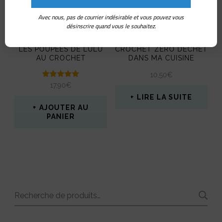
Avec nous, pas de courrier indésirable et vous pouvez vous
désinscrire quand vous le souhaitez.
LES POUPÉES DE LULU
CROCHET ZÉRO DÉCHET
AU CROCHET
DANS MA CUISINE
10,50
€
Note
17,90
€
5.00
LIRE LA SUITE
sur 5
AJOUTER AU
PANIER
Recherche
pour :