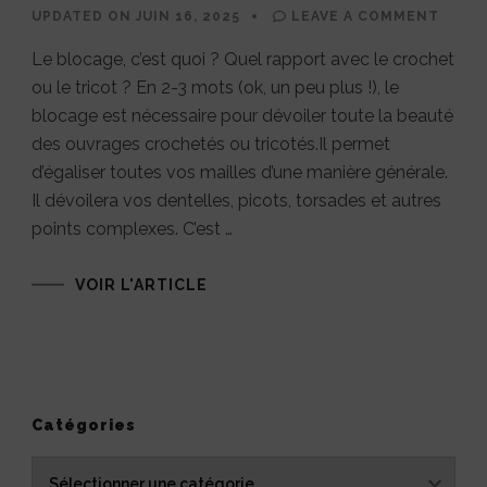
ON
UPDATED ON
JUIN 16, 2025
LEAVE A COMMENT
BLOQ
UN
Le blocage, c’est quoi ? Quel rapport avec le crochet
TROP
GRAN
ou le tricot ? En 2-3 mots (ok, un peu plus !), le
OUVR
POUR
blocage est nécessaire pour dévoiler toute la beauté
SON
TAPIS
des ouvrages crochetés ou tricotés.Il permet
d’égaliser toutes vos mailles d’une manière générale.
Il dévoilera vos dentelles, picots, torsades et autres
points complexes. C’est …
VOIR L'ARTICLE
Catégories
Catégories