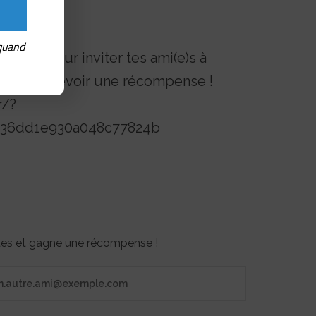
 quand
érence pour inviter tes ami(e)s à
lle et recevoir une récompense !
r/?
4b36dd1e930a048c77824b
otes et gagne une récompense !