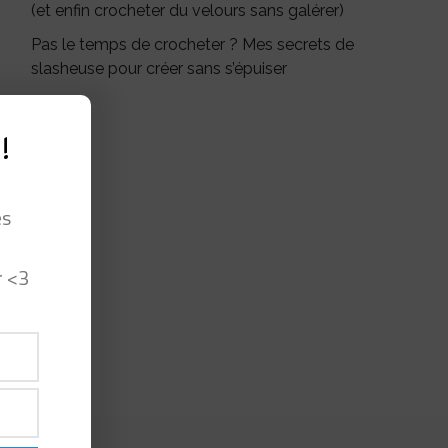
(et enfin crocheter du velours sans galérer)
Pas le temps de crocheter ? Mes secrets de
slasheuse pour créer sans s’épuiser
!
es
r <3