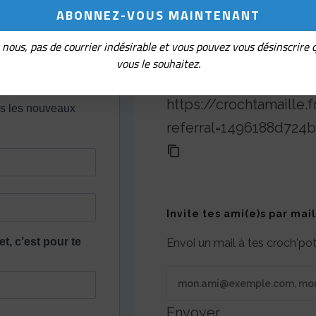
Parrainage
nous, pas de courrier indésirable et vous pouvez vous désinscrire
Partage ton lien de réf
vous le souhaitez.
découvrir Croch'ta mai
https://crochtamaille.f
referral=1496188d72
Invite tes ami(e)s par mail
Envoi un mail à tes croch'p
Envoyer