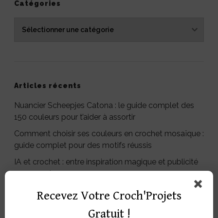
Catégories
Catégories
Articles récents
Nuancier Scheepjes Catona : le guide complet des
150 couleurs pour t’aider à assortir
Comment choisir ses couleurs en crochet mosaïque :
guide complet pour des motifs réussis
IA et crochet : entre inspiration magique et publicité
mensongère
Comment se réconcilier avec le fil chenille (et enfin
Recevez Votre Croch'Projets
crocheter du velours sans galérer)
Gratuit !