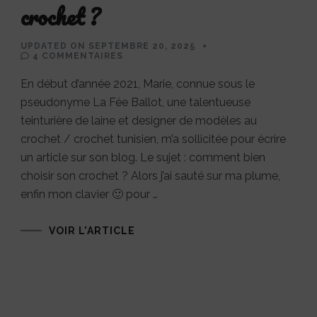
crochet ?
UPDATED ON
SEPTEMBRE 20, 2025
SUR
4 COMMENTAIRES
COMMENT
BIEN
En début d’année 2021, Marie, connue sous le
CHOISIR
SON
pseudonyme La Fée Ballot, une talentueuse
CROCHET
?
teinturière de laine et designer de modèles au
crochet / crochet tunisien, m’a sollicitée pour écrire
un article sur son blog. Le sujet : comment bien
choisir son crochet ? Alors j’ai sauté sur ma plume,
enfin mon clavier 🙂 pour …
VOIR L'ARTICLE