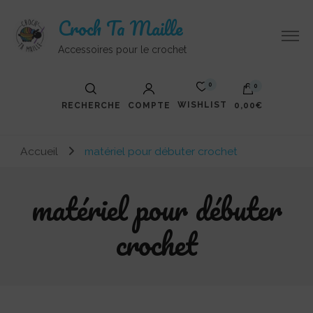
Croch Ta Maille
Accessoires pour le crochet
0
0
WISHLIST
RECHERCHE
COMPTE
0,00€
Votre panier est vide.
Accueil
matériel pour débuter crochet
matériel pour débuter
crochet